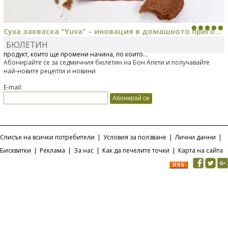
Суха закваска "Yuva" – иновация в домашното приго...
БЮЛЕТИН
Отскоро Лесафр България стартира предлагането на изцяло нов
продукт, който ще промени начина, по който...
Абонирайте се за седмичния бюлетин на Бон Апети и получавайте
най-новите рецепти и новини
E-mail:
Списък на всички потребители
|
Условия за ползване
|
Лични данни
|
Бисквитки
|
Реклама
|
За нас
|
Как да печелите точки
|
Карта на сайта