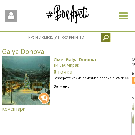
Toggle
navigat
Galya Donova
Име: Galya Donova
О
"
ТИТЛА: Чирак
0
точки
0
Разберете как да печелите повече значки >>
За мен:
з
М
Коментари