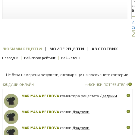
Г
с
0
И
с
|
|
ЛЮБИМИ РЕЦЕПТИ
МОИТЕ РЕЦЕПТИ
АЗ СГОТВИХ
|
|
Последни
Най-висок рейтинг
Най-четени
Не бяха намерени резултати, отговарящи на посочените критерии.
125
ДУШИ ОНЛАЙН
>>ВСИЧКИ ПОТРЕБИТЕЛИ
MARIYANA PETROVA
коментира рецептата
Дзадзики
MARIYANA PETROVA
сготви
Дзадзики
MARIYANA PETROVA
сготви
Дзадзики