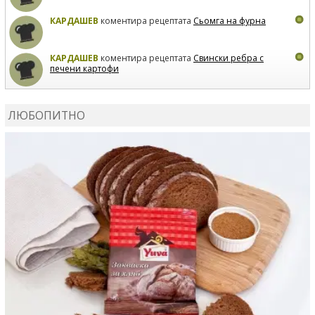
КАРДАШЕВ
коментира рецептата
Сьомга на фурна
КАРДАШЕВ
коментира рецептата
Свински ребра с
печени картофи
ВЛАДИМИРА
сготви
Пилешко с бяло вино и лимон
ЛЮБОПИТНО
MARINA_VITA
коментира рецептата
Киноа със
зеленчуци