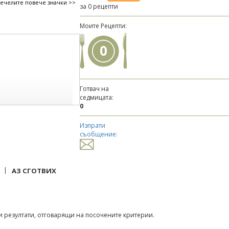
печелите повече значки >>
за 0 рецепти
Моите Рецепти:
0
Готвач на
седмицата:
0
Изпрати
съобщение:
|
АЗ СГОТВИХ
 резултати, отговарящи на посочените критерии.