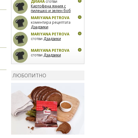
ДИАНА
сготви
Картофена яхния с
пилешко и зелен боб
MARIYANA PETROVA
коментира рецептата
Дзадзики
MARIYANA PETROVA
сготви
Дзадзики
MARIYANA PETROVA
сготви
Дзадзики
КАРДАШЕВ
коментира
рецептата
Сьомга на
ЛЮБОПИТНО
фурна
КАРДАШЕВ
коментира
рецептата
Свински
ребра с печени
картофи