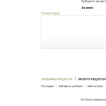
Разберете как да 
За мен:
Коментари
|
ЛЮБИМИ РЕЦЕПТИ
МОИТЕ РЕЦЕПТИ
|
|
Последни
Най-висок рейтинг
Най-четени
Не бяха намерени