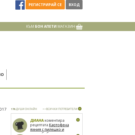
РЕГИСТРИРАЙ СЕ
ВХОД
КЪМ
БОН АПЕТИ
МАГАЗИН
НО
2017
176
ДУШИ ОНЛАЙН
>>ВСИЧКИ ПОТРЕБИТЕЛИ
ДИАНА
коментира
рецептата
Картофена
яхния с пилешко и
зелен боб