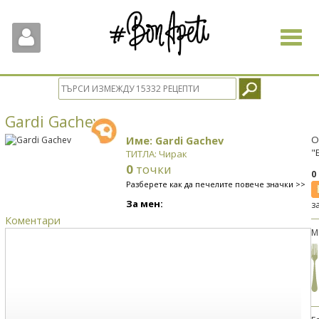
Toggle
navigat
Gardi Gachev
Име: Gardi Gachev
О
"
ТИТЛА: Чирак
0
точки
0
Разберете как да печелите повече значки >>
За мен:
з
Коментари
М