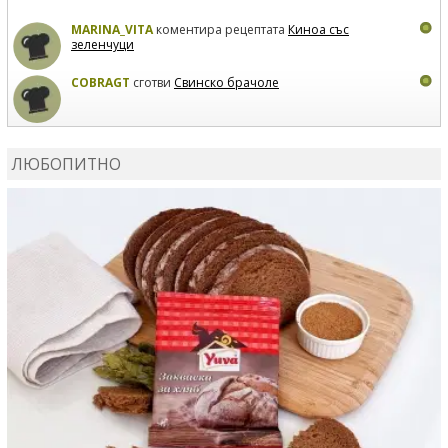
MARINA_VITA
коментира рецептата
Киноа със
зеленчуци
COBRAGT
сготви
Свинско брачоле
EVTEDI
сготви
Печени свински ребра
ЛЮБОПИТНО
DANKOLOVA
сготви
Фокача със синьо сирене, лук и
орехи