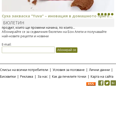
Суха закваска "Yuva" – иновация в домашното приго...
БЮЛЕТИН
Отскоро Лесафр България стартира предлагането на изцяло нов
продукт, който ще промени начина, по който...
Абонирайте се за седмичния бюлетин на Бон Апети и получавайте
най-новите рецепти и новини
E-mail:
Списък на всички потребители
|
Условия за ползване
|
Лични данни
|
Бисквитки
|
Реклама
|
За нас
|
Как да печелите точки
|
Карта на сайта