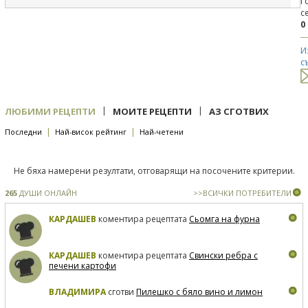
Г
с
0
И
с
|
|
ЛЮБИМИ РЕЦЕПТИ
МОИТЕ РЕЦЕПТИ
АЗ СГОТВИХ
|
|
Последни
Най-висок рейтинг
Най-четени
Не бяха намерени резултати, отговарящи на посочените критерии.
265
ДУШИ ОНЛАЙН
>>ВСИЧКИ ПОТРЕБИТЕЛИ
КАРДАШЕВ
коментира рецептата
Сьомга на фурна
КАРДАШЕВ
коментира рецептата
Свински ребра с
печени картофи
ВЛАДИМИРА
сготви
Пилешко с бяло вино и лимон