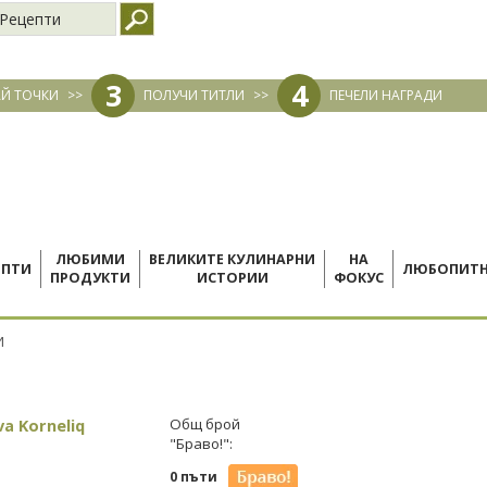
Рецепти
3
4
Й ТОЧКИ
>>
ПОЛУЧИ ТИТЛИ
>>
ПЕЧЕЛИ НАГРАДИ
ЛЮБИМИ
ВЕЛИКИТЕ КУЛИНАРНИ
НА
ЕПТИ
ЛЮБОПИТ
ПРОДУКТИ
ИСТОРИИ
ФОКУС
И
a Korneliq
Общ брой
"Браво!":
0 пъти