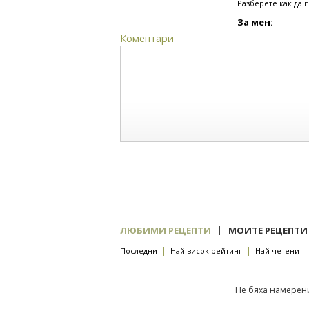
Разберете как да 
За мен:
Коментари
|
ЛЮБИМИ РЕЦЕПТИ
МОИТЕ РЕЦЕПТИ
|
|
Последни
Най-висок рейтинг
Най-четени
Не бяха намерени