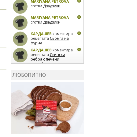
MARIYANA PETROVA
сготви
Дзадзики
MARIYANA PETROVA
сготви
Дзадзики
КАРДАШЕВ
коментира
рецептата
Сьомга на
фурна
КАРДАШЕВ
коментира
рецептата
Свински
ребра с печени
картофи
ВЛАДИМИРА
сготви
Пилешко с бяло вино и
ЛЮБОПИТНО
лимон
MARINA_VITA
коментира рецептата
Киноа със зеленчуци