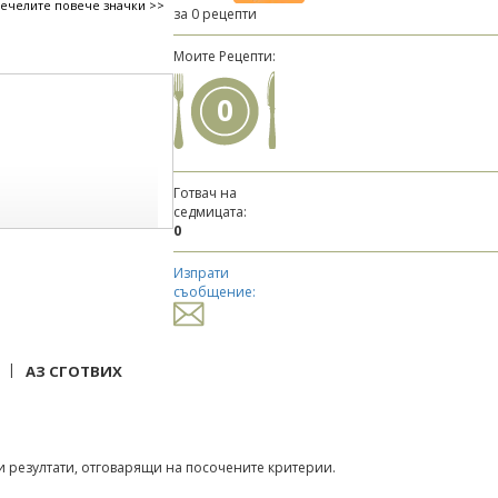
печелите повече значки >>
за 0 рецепти
Моите Рецепти:
0
Готвач на
седмицата:
0
Изпрати
съобщение:
|
АЗ СГОТВИХ
 резултати, отговарящи на посочените критерии.