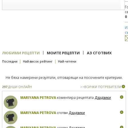
Г
с
0
И
с
|
|
ЛЮБИМИ РЕЦЕПТИ
МОИТЕ РЕЦЕПТИ
АЗ СГОТВИХ
|
|
Последни
Най-висок рейтинг
Най-четени
Не бяха намерени резултати, отговарящи на посочените критерии.
297
ДУШИ ОНЛАЙН
>>ВСИЧКИ ПОТРЕБИТЕЛИ
MARIYANA PETROVA
коментира рецептата
Дзадзики
MARIYANA PETROVA
сготви
Дзадзики
MARIYANA PETROVA
сготви
Дзадзики