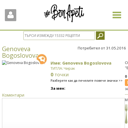
Toggle
navigat
Genoveva
Потребител от 31.05.2016
Bogoslovova
Име: Genoveva Bogoslovova
О
"
ТИТЛА: Чирак
0
точки
0
Разберете как да печелите повече значки >>
За мен:
з
Коментари
М