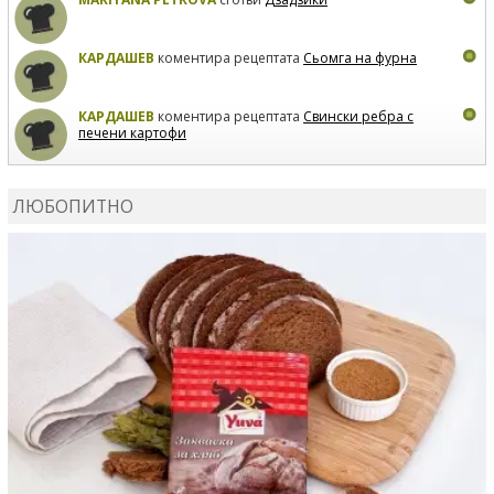
КАРДАШЕВ
коментира рецептата
Сьомга на фурна
КАРДАШЕВ
коментира рецептата
Свински ребра с
печени картофи
ВЛАДИМИРА
сготви
Пилешко с бяло вино и лимон
ЛЮБОПИТНО
MARINA_VITA
коментира рецептата
Киноа със
зеленчуци