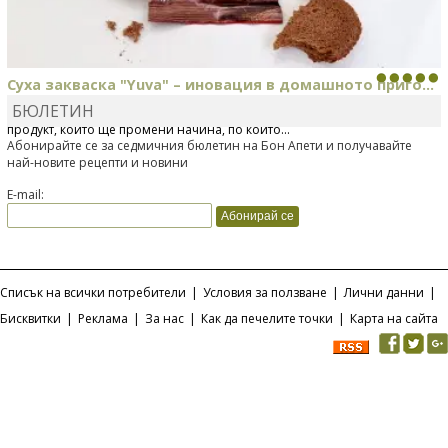
Суха закваска "Yuva" – иновация в домашното приго...
БЮЛЕТИН
Отскоро Лесафр България стартира предлагането на изцяло нов
продукт, който ще промени начина, по който...
Абонирайте се за седмичния бюлетин на Бон Апети и получавайте
най-новите рецепти и новини
E-mail:
Списък на всички потребители
|
Условия за ползване
|
Лични данни
|
Бисквитки
|
Реклама
|
За нас
|
Как да печелите точки
|
Карта на сайта