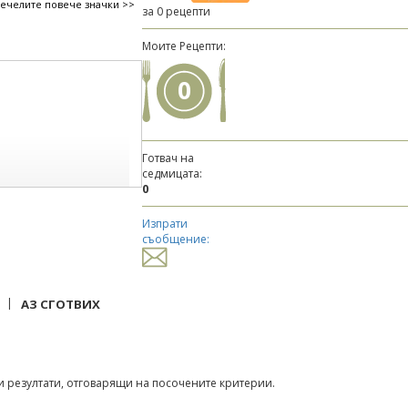
печелите повече значки >>
за 0 рецепти
Моите Рецепти:
0
Готвач на
седмицата:
0
Изпрати
съобщение:
|
АЗ СГОТВИХ
 резултати, отговарящи на посочените критерии.