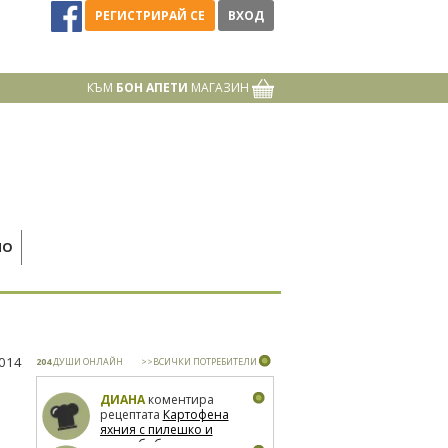
РЕГИСТРИРАЙ СЕ
ВХОД
КЪМ
БОН АПЕТИ
МАГАЗИН
НО
2014
204
ДУШИ ОНЛАЙН
>>ВСИЧКИ ПОТРЕБИТЕЛИ
ДИАНА
коментира
рецептата
Картофена
яхния с пилешко и
зелен боб