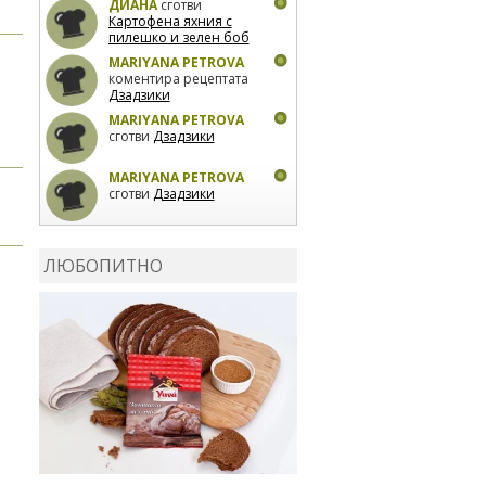
ДИАНА
сготви
Картофена яхния с
пилешко и зелен боб
MARIYANA PETROVA
коментира рецептата
Дзадзики
MARIYANA PETROVA
сготви
Дзадзики
MARIYANA PETROVA
сготви
Дзадзики
КАРДАШЕВ
коментира
рецептата
Сьомга на
ЛЮБОПИТНО
фурна
КАРДАШЕВ
коментира
рецептата
Свински
ребра с печени
картофи