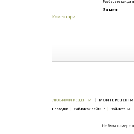
Разберете как да 
За мен:
Коментари
|
ЛЮБИМИ РЕЦЕПТИ
МОИТЕ РЕЦЕПТИ
|
|
Последни
Най-висок рейтинг
Най-четени
Не бяха намерени