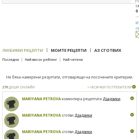
Г
с
0
И
с
|
|
ЛЮБИМИ РЕЦЕПТИ
МОИТЕ РЕЦЕПТИ
АЗ СГОТВИХ
|
|
Последни
Най-висок рейтинг
Най-четени
Не бяха намерени резултати, отговарящи на посочените критерии.
279
ДУШИ ОНЛАЙН
>>ВСИЧКИ ПОТРЕБИТЕЛИ
MARIYANA PETROVA
коментира рецептата
Дзадзики
MARIYANA PETROVA
сготви
Дзадзики
MARIYANA PETROVA
сготви
Дзадзики