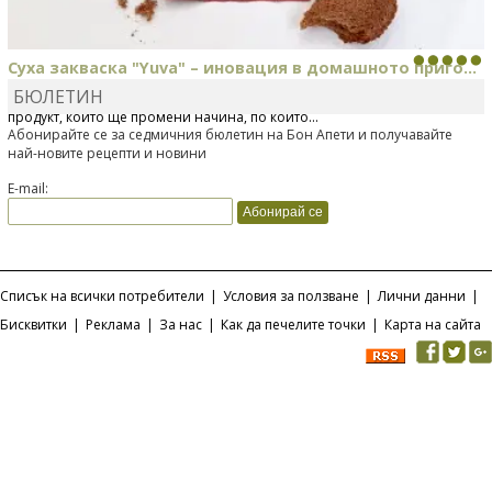
Суха закваска "Yuva" – иновация в домашното приго...
БЮЛЕТИН
Отскоро Лесафр България стартира предлагането на изцяло нов
продукт, който ще промени начина, по който...
Абонирайте се за седмичния бюлетин на Бон Апети и получавайте
най-новите рецепти и новини
E-mail:
Списък на всички потребители
|
Условия за ползване
|
Лични данни
|
Бисквитки
|
Реклама
|
За нас
|
Как да печелите точки
|
Карта на сайта