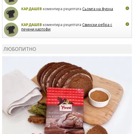
КАРДАШЕВ
коментира рецептата
Сьомга на фурна
КАРДАШЕВ
коментира рецептата
Свински ребра с
печени картофи
ВЛАДИМИРА
сготви
Пилешко с бяло вино и лимон
ЛЮБОПИТНО
MARINA_VITA
коментира рецептата
Киноа със
зеленчуци