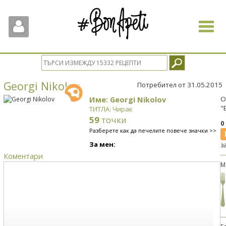
Toggle
navigat
Georgi Nikolov
Потребител от 31.05.2015
Име: Georgi Nikolov
О
"
ТИТЛА: Чирак
59
точки
0
Разберете как да печелите повече значки >>
За мен:
з
Коментари
М