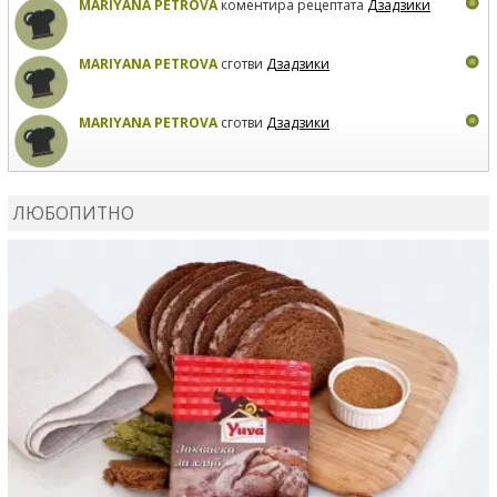
MARIYANA PETROVA
коментира рецептата
Дзадзики
MARIYANA PETROVA
сготви
Дзадзики
MARIYANA PETROVA
сготви
Дзадзики
КАРДАШЕВ
коментира рецептата
Сьомга на фурна
ЛЮБОПИТНО
КАРДАШЕВ
коментира рецептата
Свински ребра с
печени картофи