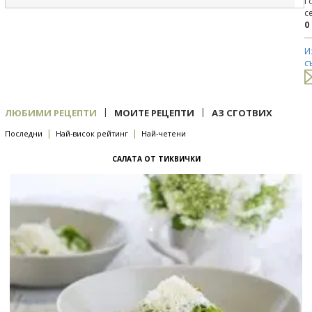
Г
с
0
И
с
|
|
ЛЮБИМИ РЕЦЕПТИ
МОИТЕ РЕЦЕПТИ
АЗ СГОТВИХ
|
|
Последни
Най-висок рейтинг
Най-четени
САЛАТА ОТ ТИКВИЧКИ