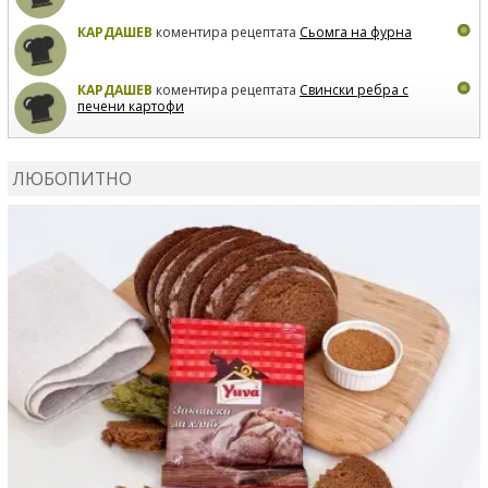
КАРДАШЕВ
коментира рецептата
Сьомга на фурна
КАРДАШЕВ
коментира рецептата
Свински ребра с
печени картофи
ВЛАДИМИРА
сготви
Пилешко с бяло вино и лимон
ЛЮБОПИТНО
MARINA_VITA
коментира рецептата
Киноа със
зеленчуци