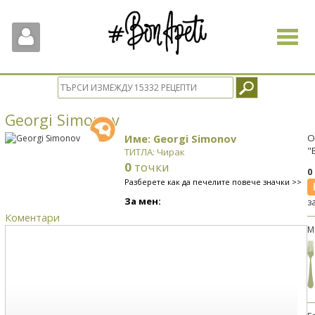
Toggle
navigat
Georgi Simonov
Име: Georgi Simonov
О
"
ТИТЛА: Чирак
0
точки
0
Разберете как да печелите повече значки >>
За мен:
з
Коментари
М