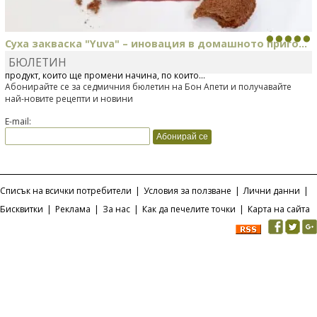
Суха закваска "Yuva" – иновация в домашното приго...
БЮЛЕТИН
Отскоро Лесафр България стартира предлагането на изцяло нов
продукт, който ще промени начина, по който...
Абонирайте се за седмичния бюлетин на Бон Апети и получавайте
най-новите рецепти и новини
E-mail:
Списък на всички потребители
|
Условия за ползване
|
Лични данни
|
Бисквитки
|
Реклама
|
За нас
|
Как да печелите точки
|
Карта на сайта