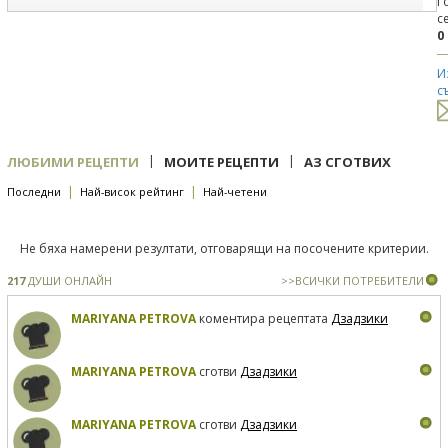
Г
с
0
И
с
|
|
ЛЮБИМИ РЕЦЕПТИ
МОИТЕ РЕЦЕПТИ
АЗ СГОТВИХ
|
|
Последни
Най-висок рейтинг
Най-четени
Не бяха намерени резултати, отговарящи на посочените критерии.
217
ДУШИ ОНЛАЙН
>>ВСИЧКИ ПОТРЕБИТЕЛИ
MARIYANA PETROVA
коментира рецептата
Дзадзики
MARIYANA PETROVA
сготви
Дзадзики
MARIYANA PETROVA
сготви
Дзадзики