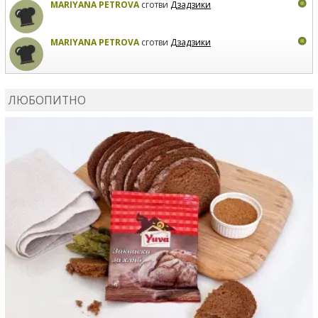
MARIYANA PETROVA
сготви
Дзадзики
MARIYANA PETROVA
сготви
Дзадзики
КАРДАШЕВ
коментира рецептата
Сьомга на фурна
ЛЮБОПИТНО
КАРДАШЕВ
коментира рецептата
Свински ребра с
печени картофи