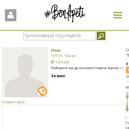
Toggle
navigat
Име:
О
"
ТИТЛА: Чирак
0
точки
0
Разберете как да печелите повече значки >>
За мен:
з
М
Коментари
Г
с