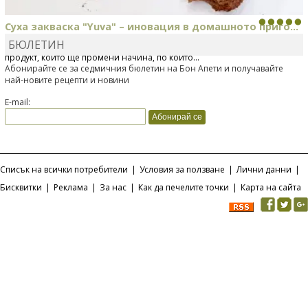
Суха закваска "Yuva" – иновация в домашното приго...
БЮЛЕТИН
Отскоро Лесафр България стартира предлагането на изцяло нов
продукт, който ще промени начина, по който...
Абонирайте се за седмичния бюлетин на Бон Апети и получавайте
най-новите рецепти и новини
E-mail:
Списък на всички потребители
|
Условия за ползване
|
Лични данни
|
Бисквитки
|
Реклама
|
За нас
|
Как да печелите точки
|
Карта на сайта