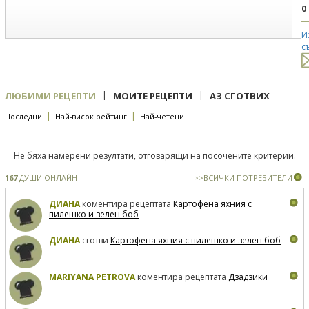
0
И
с
|
|
ЛЮБИМИ РЕЦЕПТИ
МОИТЕ РЕЦЕПТИ
АЗ СГОТВИХ
|
|
Последни
Най-висок рейтинг
Най-четени
Не бяха намерени резултати, отговарящи на посочените критерии.
167
ДУШИ ОНЛАЙН
>>ВСИЧКИ ПОТРЕБИТЕЛИ
ДИАНА
коментира рецептата
Картофена яхния с
пилешко и зелен боб
ДИАНА
сготви
Картофена яхния с пилешко и зелен боб
MARIYANA PETROVA
коментира рецептата
Дзадзики