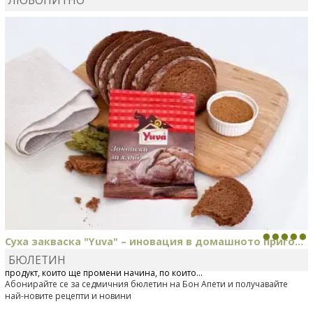
MARINA_VITA
коментира рецептата
Киноа със
зеленчуци
Суха закваска "Yuva" – иновация в домашното приго...
БЮЛЕТИН
Отскоро Лесафр България стартира предлагането на изцяло нов
продукт, който ще промени начина, по който...
Абонирайте се за седмичния бюлетин на Бон Апети и получавайте
най-новите рецепти и новини