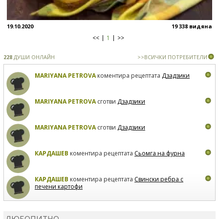
19.10.2020
19 338 видяна
<<
1
>>
228
ДУШИ ОНЛАЙН
>>ВСИЧКИ ПОТРЕБИТЕЛИ
MARIYANA PETROVA
коментира рецептата
Дзадзики
MARIYANA PETROVA
сготви
Дзадзики
MARIYANA PETROVA
сготви
Дзадзики
КАРДАШЕВ
коментира рецептата
Сьомга на фурна
КАРДАШЕВ
коментира рецептата
Свински ребра с
печени картофи
ВЛАДИМИРА
сготви
Пилешко с бяло вино и лимон
ЛЮБОПИТНО