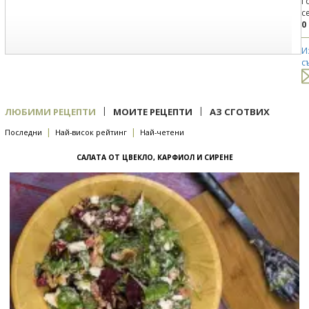
Г
с
0
И
с
|
|
ЛЮБИМИ РЕЦЕПТИ
МОИТЕ РЕЦЕПТИ
АЗ СГОТВИХ
|
|
Последни
Най-висок рейтинг
Най-четени
САЛАТА ОТ ЦВЕКЛО, КАРФИОЛ И СИРЕНЕ