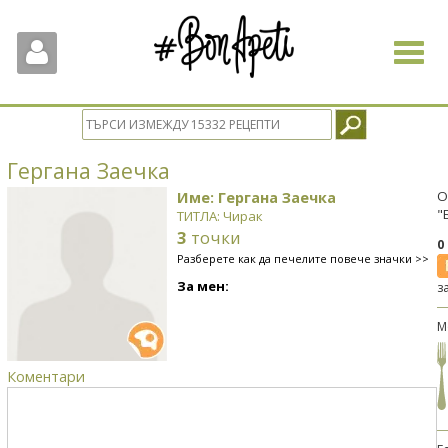
Toggle
navigat
Гергана Заечка
Име: Гергана Заечка
О
"
ТИТЛА: Чирак
3
точки
0
Разберете как да печелите повече значки >>
За мен:
з
М
Коментари