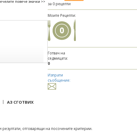
печелите повече значки >>
за 0 рецепти
Моите Рецепти:
0
Готвач на
седмицата:
0
Изпрати
съобщение:
|
АЗ СГОТВИХ
 резултати, отговарящи на посочените критерии.