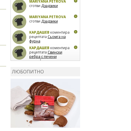
MARIYANA PETROVA
сготви
Дзадзики
MARIYANA PETROVA
сготви
Дзадзики
КАРДАШЕВ
коментира
рецептата
Сьомга на
фурна
КАРДАШЕВ
коментира
рецептата
Свински
ребра с печени
картофи
ВЛАДИМИРА
сготви
Пилешко с бяло вино и
ЛЮБОПИТНО
лимон
MARINA_VITA
коментира рецептата
Киноа със зеленчуци