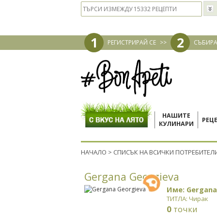
1
2
РЕГИСТРИРАЙ СЕ
>>
СЪБИРА
НАШИТЕ
РЕЦ
КУЛИНАРИ
НАЧАЛО
>
СПИСЪК НА ВСИЧКИ ПОТРЕБИТЕЛ
Gergana Georgieva
Име: Gergana
ТИТЛА: Чирак
0
точки