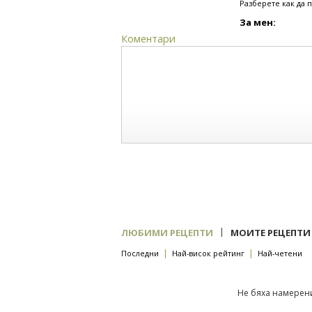
Разберете как да 
За мен:
Коментари
|
ЛЮБИМИ РЕЦЕПТИ
МОИТЕ РЕЦЕПТИ
|
|
Последни
Най-висок рейтинг
Най-четени
Не бяха намерени