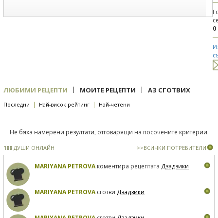
Г
с
0
И
с
|
|
ЛЮБИМИ РЕЦЕПТИ
МОИТЕ РЕЦЕПТИ
АЗ СГОТВИХ
|
|
Последни
Най-висок рейтинг
Най-четени
Не бяха намерени резултати, отговарящи на посочените критерии.
188
ДУШИ ОНЛАЙН
>>ВСИЧКИ ПОТРЕБИТЕЛИ
MARIYANA PETROVA
коментира рецептата
Дзадзики
MARIYANA PETROVA
сготви
Дзадзики
MARIYANA PETROVA
сготви
Дзадзики