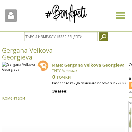
Toggle
navigat
Gergana Velkova
Georgieva
Име: Gergana Velkova Georgieva
О
"
ТИТЛА: Чирак
0
точки
0
Разберете как да печелите повече значки >>
За мен:
з
Коментари
М