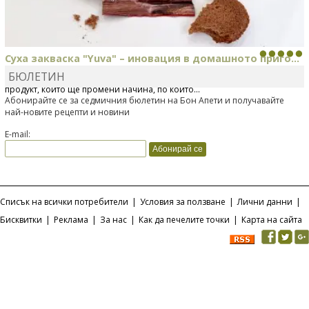
Суха закваска "Yuva" – иновация в домашното приго...
БЮЛЕТИН
Отскоро Лесафр България стартира предлагането на изцяло нов
продукт, който ще промени начина, по който...
Абонирайте се за седмичния бюлетин на Бон Апети и получавайте
най-новите рецепти и новини
E-mail:
Списък на всички потребители
|
Условия за ползване
|
Лични данни
|
Бисквитки
|
Реклама
|
За нас
|
Как да печелите точки
|
Карта на сайта