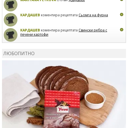
КАРДАШЕВ
коментира рецептата
Сьомга на фурна
КАРДАШЕВ
коментира рецептата
Свински ребра с
печени картофи
ВЛАДИМИРА
сготви
Пилешко с бяло вино и лимон
ЛЮБОПИТНО
MARINA_VITA
коментира рецептата
Киноа със
зеленчуци