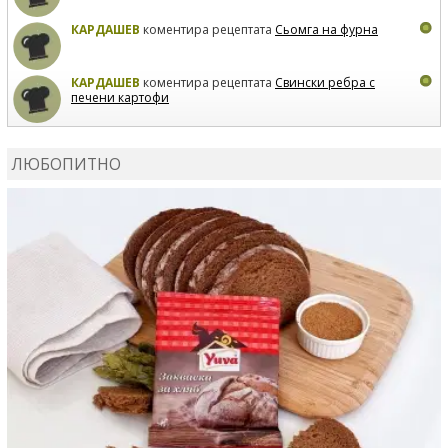
КАРДАШЕВ
коментира рецептата
Сьомга на фурна
КАРДАШЕВ
коментира рецептата
Свински ребра с
печени картофи
ВЛАДИМИРА
сготви
Пилешко с бяло вино и лимон
ЛЮБОПИТНО
MARINA_VITA
коментира рецептата
Киноа със
зеленчуци