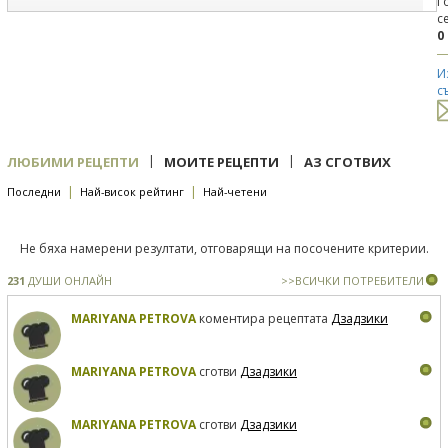
Г
с
0
И
с
|
|
ЛЮБИМИ РЕЦЕПТИ
МОИТЕ РЕЦЕПТИ
АЗ СГОТВИХ
|
|
Последни
Най-висок рейтинг
Най-четени
Не бяха намерени резултати, отговарящи на посочените критерии.
231
ДУШИ ОНЛАЙН
>>ВСИЧКИ ПОТРЕБИТЕЛИ
MARIYANA PETROVA
коментира рецептата
Дзадзики
MARIYANA PETROVA
сготви
Дзадзики
MARIYANA PETROVA
сготви
Дзадзики