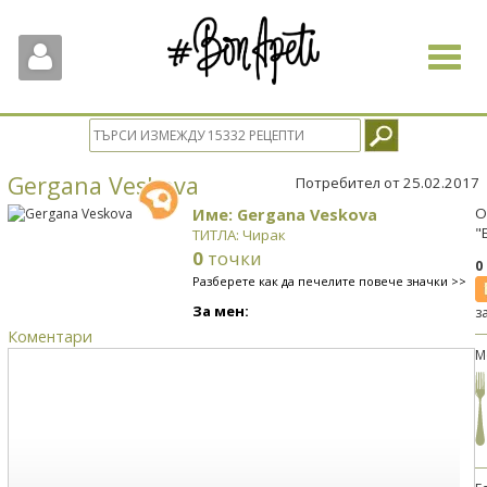
Toggle
navigat
Gergana Veskova
Потребител от 25.02.2017
Име: Gergana Veskova
О
"
ТИТЛА: Чирак
0
точки
0
Разберете как да печелите повече значки >>
За мен:
з
Коментари
М