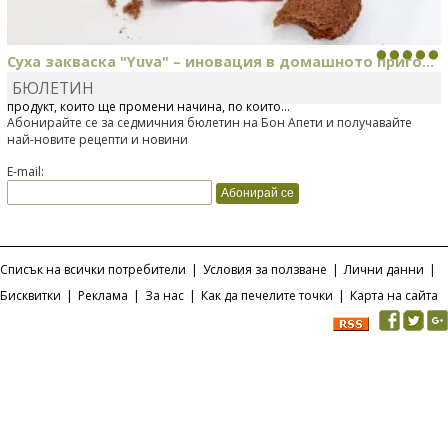
Суха закваска "Yuva" – иновация в домашното приго...
БЮЛЕТИН
Отскоро Лесафр България стартира предлагането на изцяло нов
продукт, който ще промени начина, по който...
Абонирайте се за седмичния бюлетин на Бон Апети и получавайте
най-новите рецепти и новини
E-mail:
Списък на всички потребители
|
Условия за ползване
|
Лични данни
|
Бисквитки
|
Реклама
|
За нас
|
Как да печелите точки
|
Карта на сайта