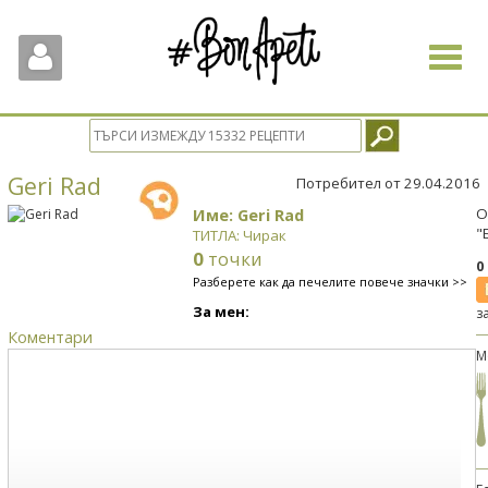
Toggle
navigat
Geri Rad
Потребител от 29.04.2016
Име: Geri Rad
О
"
ТИТЛА: Чирак
0
точки
0
Разберете как да печелите повече значки >>
За мен:
з
Коментари
М