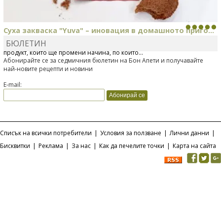
Суха закваска "Yuva" – иновация в домашното приго...
БЮЛЕТИН
Отскоро Лесафр България стартира предлагането на изцяло нов
продукт, който ще промени начина, по който...
Абонирайте се за седмичния бюлетин на Бон Апети и получавайте
най-новите рецепти и новини
E-mail:
Списък на всички потребители
|
Условия за ползване
|
Лични данни
|
Бисквитки
|
Реклама
|
За нас
|
Как да печелите точки
|
Карта на сайта