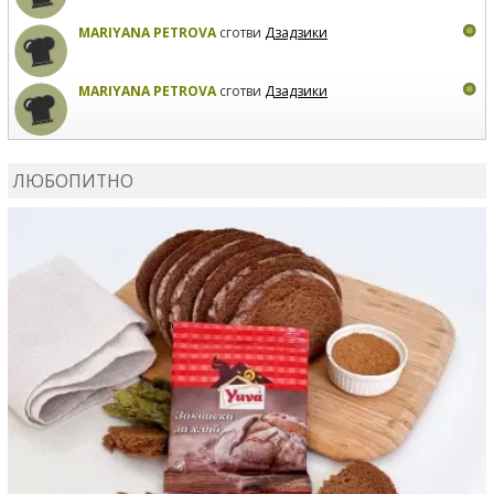
MARIYANA PETROVA
сготви
Дзадзики
MARIYANA PETROVA
сготви
Дзадзики
КАРДАШЕВ
коментира рецептата
Сьомга на фурна
ЛЮБОПИТНО
КАРДАШЕВ
коментира рецептата
Свински ребра с
печени картофи