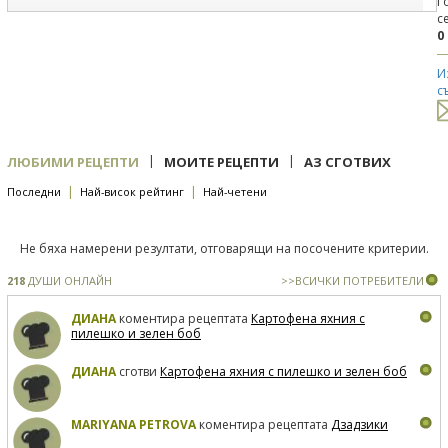
Г
с
0
И
с
|
|
ЛЮБИМИ РЕЦЕПТИ
МОИТЕ РЕЦЕПТИ
АЗ СГОТВИХ
|
|
Последни
Най-висок рейтинг
Най-четени
Не бяха намерени резултати, отговарящи на посочените критерии.
218
ДУШИ ОНЛАЙН
>>ВСИЧКИ ПОТРЕБИТЕЛИ
ДИАНА
коментира рецептата
Картофена яхния с
пилешко и зелен боб
ДИАНА
сготви
Картофена яхния с пилешко и зелен боб
MARIYANA PETROVA
коментира рецептата
Дзадзики