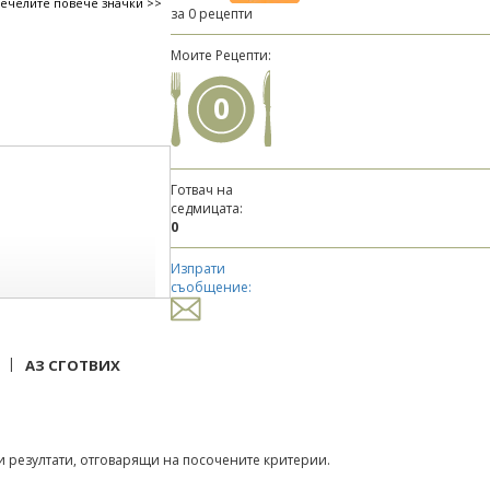
печелите повече значки >>
за 0 рецепти
Моите Рецепти:
0
Готвач на
седмицата:
0
Изпрати
съобщение:
|
АЗ СГОТВИХ
 резултати, отговарящи на посочените критерии.