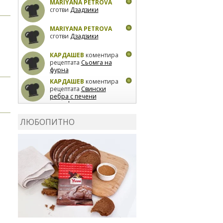
MARIYANA PETROVA
сготви
Дзадзики
MARIYANA PETROVA
сготви
Дзадзики
КАРДАШЕВ
коментира
рецептата
Сьомга на
фурна
КАРДАШЕВ
коментира
рецептата
Свински
ребра с печени
картофи
ВЛАДИМИРА
сготви
Пилешко с бяло вино и
ЛЮБОПИТНО
лимон
MARINA_VITA
коментира рецептата
Киноа със зеленчуци