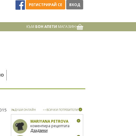
РЕГИСТРИРАЙ СЕ
ВХОД
КЪМ
БОН АПЕТИ
МАГАЗИН
НО
2015
74
ДУШИ ОНЛАЙН
>>ВСИЧКИ ПОТРЕБИТЕЛИ
MARIYANA PETROVA
коментира рецептата
Дзадзики