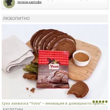
печени картофи
ВЛАДИМИРА
сготви
Пилешко с бяло вино и лимон
ЛЮБОПИТНО
MARINA_VITA
коментира рецептата
Киноа със
зеленчуци
Суха закваска "Yuva" – иновация в домашното приго...
БЮЛЕТИН