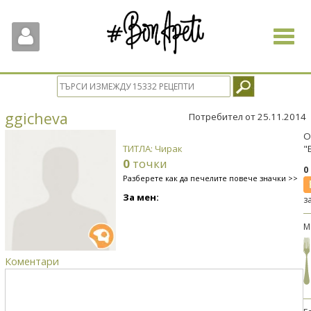
Toggle
navigat
ggicheva
Потребител от 25.11.2014
О
ТИТЛА: Чирак
"
0
точки
0
Разберете как да печелите повече значки >>
За мен:
з
М
Коментари