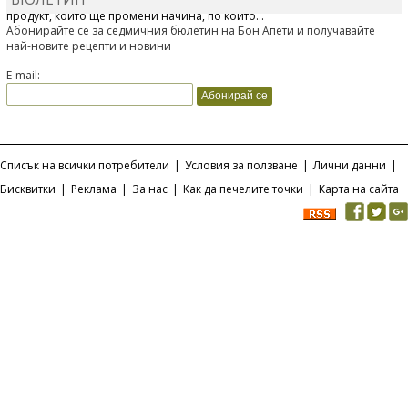
Отскоро Лесафр България стартира предлагането на изцяло нов
продукт, който ще промени начина, по който...
Абонирайте се за седмичния бюлетин на Бон Апети и получавайте
най-новите рецепти и новини
E-mail:
Списък на всички потребители
|
Условия за ползване
|
Лични данни
|
Бисквитки
|
Реклама
|
За нас
|
Как да печелите точки
|
Карта на сайта