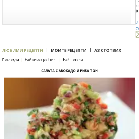
Г
с
0
И
с
|
|
ЛЮБИМИ РЕЦЕПТИ
МОИТЕ РЕЦЕПТИ
АЗ СГОТВИХ
|
|
Последни
Най-висок рейтинг
Най-четени
САЛАТА С АВОКАДО И РИБА ТОН