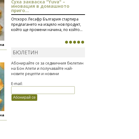
Суха закваска "Yuva" –
иновация в домашното
приго...
Отскоро Лесафр България стартира
предлагането на изцяло нов продукт,
който ще промени начина, по който...
яна
БЮЛЕТИН
Абонирайте се за седмичния бюлетин
на Бон Апети и получавайте най-
новите рецепти и новини
E-mail:
яна