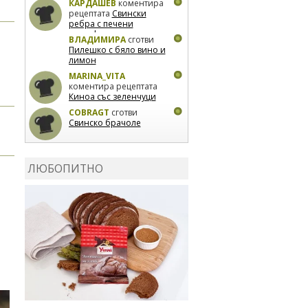
КАРДАШЕВ
коментира
рецептата
Свински
ребра с печени
картофи
ВЛАДИМИРА
сготви
Пилешко с бяло вино и
лимон
MARINA_VITA
коментира рецептата
Киноа със зеленчуци
COBRAGT
сготви
Свинско брачоле
EVTEDI
сготви
Печени
свински ребра
ЛЮБОПИТНО
DANKOLOVA
сготви
Фокача със синьо
сирене, лук и орехи