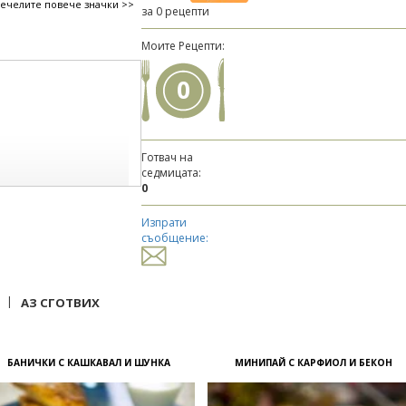
печелите повече значки >>
за 0 рецепти
Моите Рецепти:
0
Готвач на
седмицата:
0
Изпрати
съобщение:
|
АЗ СГОТВИХ
БАНИЧКИ С КАШКАВАЛ И ШУНКА
МИНИПАЙ С КАРФИОЛ И БЕКОН