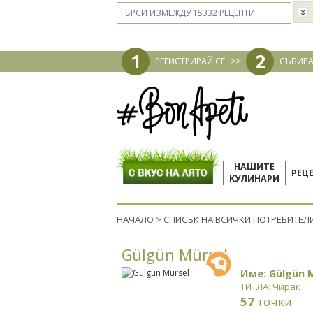
1
2
РЕГИСТРИРАЙ СЕ
>>
СЪБИРА
НАШИТЕ
РЕЦ
КУЛИНАРИ
НАЧАЛО
>
СПИСЪК НА ВСИЧКИ ПОТРЕБИТЕЛ
Gülgün Mürsel
Име: Gülgün 
ТИТЛА: Чирак
57
точки