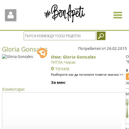
Toggle
navigat
Gloria Gonsales
Потребител от 26.02.2015
Име: Gloria Gonsales
О
"
ТИТЛА: Чирак
0
точки
0
Разберете как да печелите повече значки >>
За мен:
з
Коментари
М