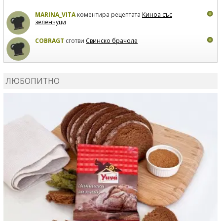
MARINA_VITA
коментира рецептата
Киноа със
зеленчуци
COBRAGT
сготви
Свинско брачоле
EVTEDI
сготви
Печени свински ребра
ЛЮБОПИТНО
DANKOLOVA
сготви
Фокача със синьо сирене, лук и
орехи