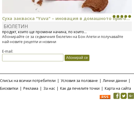
Суха закваска "Yuva" – иновация в домашното приго...
БЮЛЕТИН
Отскоро Лесафр България стартира предлагането на изцяло нов
продукт, който ще промени начина, по който...
Абонирайте се за седмичния бюлетин на Бон Апети и получавайте
най-новите рецепти и новини
E-mail:
Списък на всички потребители
|
Условия за ползване
|
Лични данни
|
Бисквитки
|
Реклама
|
За нас
|
Как да печелите точки
|
Карта на сайта