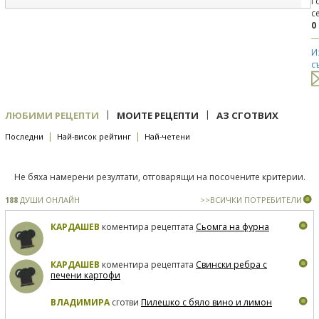
Г
с
0
И
с
|
|
ЛЮБИМИ РЕЦЕПТИ
МОИТЕ РЕЦЕПТИ
АЗ СГОТВИХ
|
|
Последни
Най-висок рейтинг
Най-четени
Не бяха намерени резултати, отговарящи на посочените критерии.
188
ДУШИ ОНЛАЙН
>>ВСИЧКИ ПОТРЕБИТЕЛИ
КАРДАШЕВ
коментира рецептата
Сьомга на фурна
КАРДАШЕВ
коментира рецептата
Свински ребра с
печени картофи
ВЛАДИМИРА
сготви
Пилешко с бяло вино и лимон