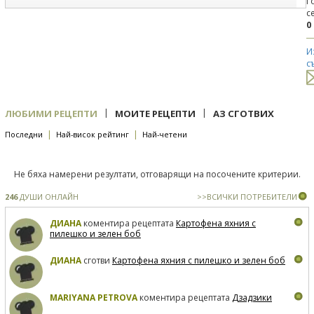
Г
с
0
И
с
|
|
ЛЮБИМИ РЕЦЕПТИ
МОИТЕ РЕЦЕПТИ
АЗ СГОТВИХ
|
|
Последни
Най-висок рейтинг
Най-четени
Не бяха намерени резултати, отговарящи на посочените критерии.
246
ДУШИ ОНЛАЙН
>>ВСИЧКИ ПОТРЕБИТЕЛИ
ДИАНА
коментира рецептата
Картофена яхния с
пилешко и зелен боб
ДИАНА
сготви
Картофена яхния с пилешко и зелен боб
MARIYANA PETROVA
коментира рецептата
Дзадзики