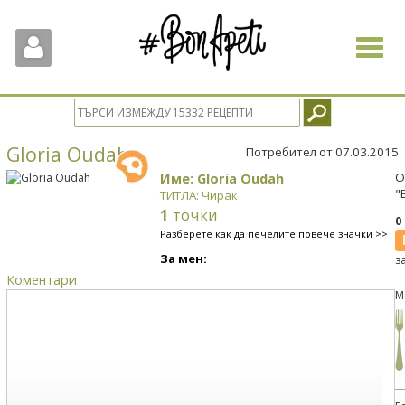
Toggle
navigat
Gloria Oudah
Потребител от 07.03.2015
Име: Gloria Oudah
О
"
ТИТЛА: Чирак
1
точки
0
Разберете как да печелите повече значки >>
За мен:
з
Коментари
М