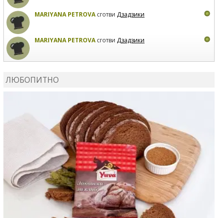
MARIYANA PETROVA
сготви
Дзадзики
MARIYANA PETROVA
сготви
Дзадзики
КАРДАШЕВ
коментира рецептата
Сьомга на фурна
ЛЮБОПИТНО
КАРДАШЕВ
коментира рецептата
Свински ребра с
печени картофи