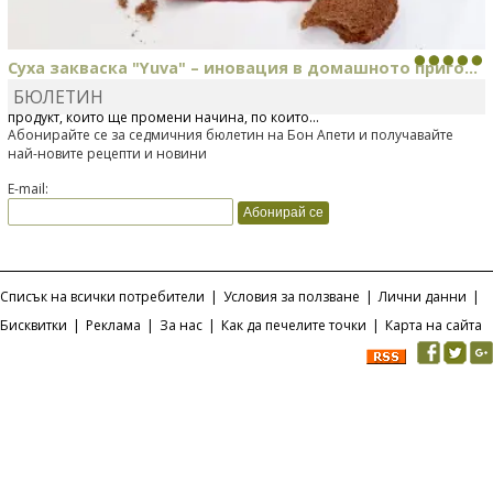
Суха закваска "Yuva" – иновация в домашното приго...
БЮЛЕТИН
Отскоро Лесафр България стартира предлагането на изцяло нов
продукт, който ще промени начина, по който...
Абонирайте се за седмичния бюлетин на Бон Апети и получавайте
най-новите рецепти и новини
E-mail:
Списък на всички потребители
|
Условия за ползване
|
Лични данни
|
Бисквитки
|
Реклама
|
За нас
|
Как да печелите точки
|
Карта на сайта