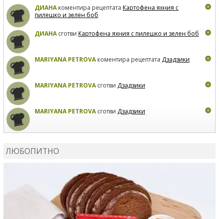
ДИАНА
коментира рецептата
Картофена яхния с
пилешко и зелен боб
ДИАНА
сготви
Картофена яхния с пилешко и зелен боб
MARIYANA PETROVA
коментира рецептата
Дзадзики
MARIYANA PETROVA
сготви
Дзадзики
MARIYANA PETROVA
сготви
Дзадзики
КАРДАШЕВ
коментира рецептата
Сьомга на фурна
ЛЮБОПИТНО
КАРДАШЕВ
коментира рецептата
Свински ребра с
печени картофи