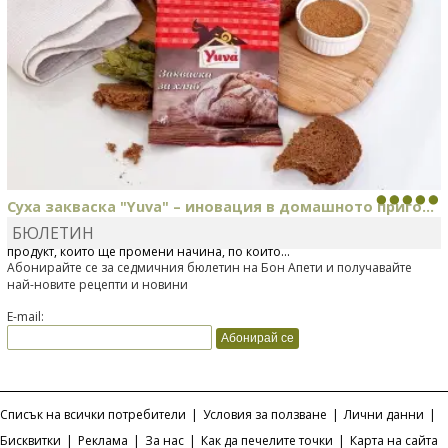
Суха закваска "Yuva" – иновация в домашното приго...
БЮЛЕТИН
Отскоро Лесафр България стартира предлагането на изцяло нов
продукт, който ще промени начина, по който...
Абонирайте се за седмичния бюлетин на Бон Апети и получавайте
най-новите рецепти и новини
E-mail:
Списък на всички потребители
|
Условия за ползване
|
Лични данни
|
Бисквитки
|
Реклама
|
За нас
|
Как да печелите точки
|
Карта на сайта