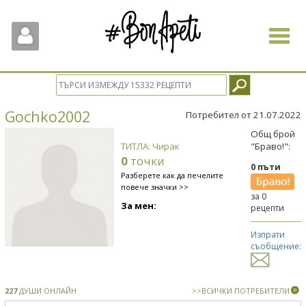
Toggle
navigat
Gochko2002
Потребител от 21.07.2022
Общ брой
ТИТЛА: Чирак
"Браво!":
0
точки
0 пъти
Разберете как да печелите
повече значки >>
за 0
За мен:
рецепти
Изпрати
съобщение:
227
ДУШИ ОНЛАЙН
>>ВСИЧКИ ПОТРЕБИТЕЛИ