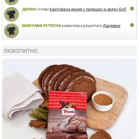
ДИАНА
сготви
Картофена яхния с пилешко и зелен боб
MARIYANA PETROVA
коментира рецептата
Дзадзики
MARIYANA PETROVA
сготви
Дзадзики
ЛЮБОПИТНО
MARIYANA PETROVA
сготви
Дзадзики