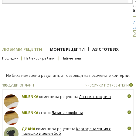
Г
с
0
И
с
|
|
ЛЮБИМИ РЕЦЕПТИ
МОИТЕ РЕЦЕПТИ
АЗ СГОТВИХ
|
|
Последни
Най-висок рейтинг
Най-четени
Не бяха намерени резултати, отговарящи на посочените критерии.
195
ДУШИ ОНЛАЙН
>>ВСИЧКИ ПОТРЕБИТЕЛИ
MILENKA
коментира рецептата
Лазаня с кюфтета
MILENKA
сготви
Лазаня с кюфтета
ДИАНА
коментира рецептата
Картофена яхния с
пилешко и зелен боб