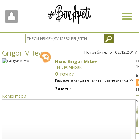
Toggle
navigat
Grigor Mitev
Потребител от 02.12.2017
Име: Grigor Mitev
О
"
ТИТЛА: Чирак
0
точки
0
Разберете как да печелите повече значки >>
За мен:
з
Коментари
М