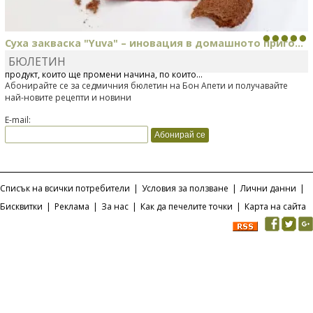
Суха закваска "Yuva" – иновация в домашното приго...
БЮЛЕТИН
Отскоро Лесафр България стартира предлагането на изцяло нов
продукт, който ще промени начина, по който...
Абонирайте се за седмичния бюлетин на Бон Апети и получавайте
най-новите рецепти и новини
E-mail:
Списък на всички потребители
|
Условия за ползване
|
Лични данни
|
Бисквитки
|
Реклама
|
За нас
|
Как да печелите точки
|
Карта на сайта