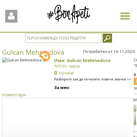
Toggle
navigat
Gulcan Mehmedova
Потребител от 16.11.2020
Име: Gulcan Mehmedova
О
"
ТИТЛА: Чирак
0
точки
0
Разберете как да печелите повече значки >>
За мен:
з
Коментари
М