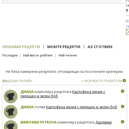
Г
с
0
И
с
|
|
ЛЮБИМИ РЕЦЕПТИ
МОИТЕ РЕЦЕПТИ
АЗ СГОТВИХ
|
|
Последни
Най-висок рейтинг
Най-четени
Не бяха намерени резултати, отговарящи на посочените критерии.
254
ДУШИ ОНЛАЙН
>>ВСИЧКИ ПОТРЕБИТЕЛИ
ДИАНА
коментира рецептата
Картофена яхния с
пилешко и зелен боб
ДИАНА
сготви
Картофена яхния с пилешко и зелен боб
MARIYANA PETROVA
коментира рецептата
Дзадзики