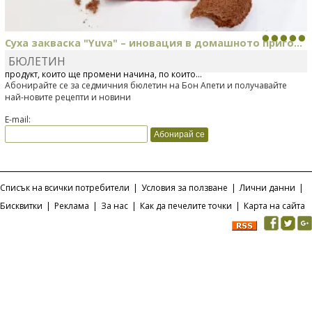
Суха закваска "Yuva" – иновация в домашното приго...
БЮЛЕТИН
Отскоро Лесафр България стартира предлагането на изцяло нов
продукт, който ще промени начина, по който...
Абонирайте се за седмичния бюлетин на Бон Апети и получавайте
най-новите рецепти и новини
E-mail:
Списък на всички потребители
|
Условия за ползване
|
Лични данни
|
Бисквитки
|
Реклама
|
За нас
|
Как да печелите точки
|
Карта на сайта