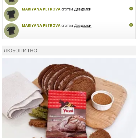
MARIYANA PETROVA
сготви
Дзадзики
MARIYANA PETROVA
сготви
Дзадзики
КАРДАШЕВ
коментира рецептата
Сьомга на фурна
ЛЮБОПИТНО
КАРДАШЕВ
коментира рецептата
Свински ребра с
печени картофи