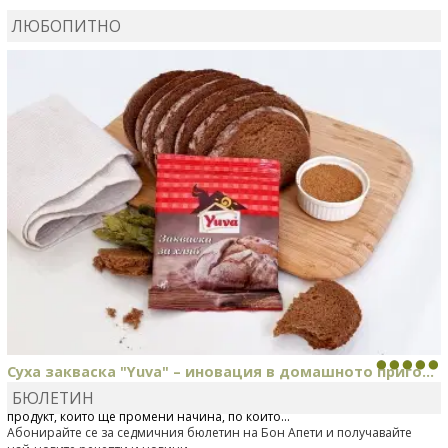
ЛЮБОПИТНО
КАРДАШЕВ
коментира рецептата
Свински ребра с
печени картофи
Суха закваска "Yuva" – иновация в домашното приго...
БЮЛЕТИН
Отскоро Лесафр България стартира предлагането на изцяло нов
продукт, който ще промени начина, по който...
Абонирайте се за седмичния бюлетин на Бон Апети и получавайте