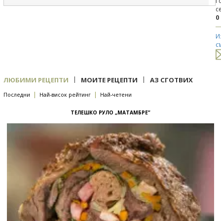
Г
с
0
И
с
|
|
ЛЮБИМИ РЕЦЕПТИ
МОИТЕ РЕЦЕПТИ
АЗ СГОТВИХ
|
|
Последни
Най-висок рейтинг
Най-четени
ТЕЛЕШКО РУЛО „МАТАМБРЕ”