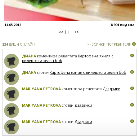
14.05.2012
8 901 видяна
<<
1
>>
224
ДУШИ ОНЛАЙН
>>ВСИЧКИ ПОТРЕБИТЕЛИ
ДИАНА
коментира рецептата
Картофена яхния с
пилешко и зелен боб
ДИАНА
сготви
Картофена яхния с пилешко и зелен боб
MARIYANA PETROVA
коментира рецептата
Дзадзики
MARIYANA PETROVA
сготви
Дзадзики
MARIYANA PETROVA
сготви
Дзадзики
КАРДАШЕВ
коментира рецептата
Сьомга на фурна