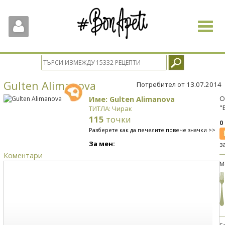
Toggle
navigat
Gulten Alimanova
Потребител от 13.07.2014
Име: Gulten Alimanova
О
"
ТИТЛА: Чирак
115
точки
0
Разберете как да печелите повече значки >>
За мен:
з
Коментари
М