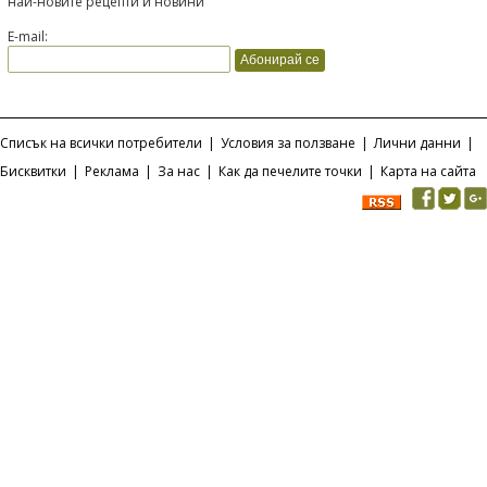
най-новите рецепти и новини
E-mail:
Списък на всички потребители
|
Условия за ползване
|
Лични данни
|
Бисквитки
|
Реклама
|
За нас
|
Как да печелите точки
|
Карта на сайта