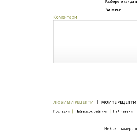
Разберете как да 
За мен:
Коментари
|
ЛЮБИМИ РЕЦЕПТИ
МОИТЕ РЕЦЕПТИ
|
|
Последни
Най-висок рейтинг
Най-четени
Не бяха намерени