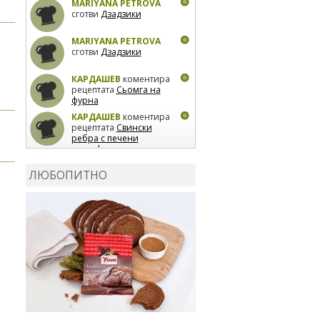
MARIYANA PETROVA
сготви
Дзадзики
MARIYANA PETROVA
сготви
Дзадзики
КАРДАШЕВ
коментира
рецептата
Сьомга на
фурна
КАРДАШЕВ
коментира
рецептата
Свински
ребра с печени
картофи
ВЛАДИМИРА
сготви
Пилешко с бяло вино и
ЛЮБОПИТНО
лимон
MARINA_VITA
коментира рецептата
Киноа със зеленчуци