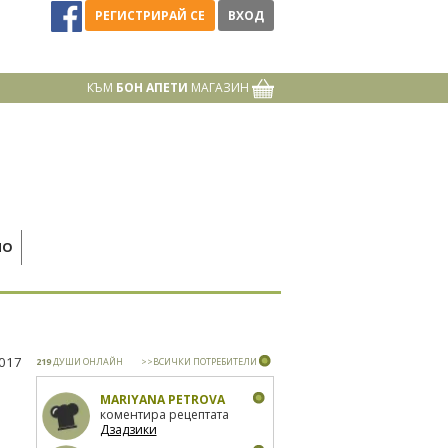
РЕГИСТРИРАЙ СЕ
ВХОД
КЪМ
БОН АПЕТИ
МАГАЗИН
НО
2017
219
ДУШИ ОНЛАЙН
>>ВСИЧКИ ПОТРЕБИТЕЛИ
MARIYANA PETROVA
коментира рецептата
Дзадзики