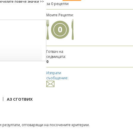
печелите повече значки >>
за 0 рецепти
Моите Рецепти:
0
Готвач на
седмицата:
0
Изпрати
съобщение:
|
АЗ СГОТВИХ
 резултати, отговарящи на посочените критерии.