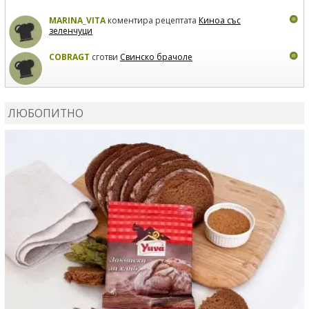
MARINA_VITA
коментира рецептата
Киноа със
зеленчуци
COBRAGT
сготви
Свинско брачоле
EVTEDI
сготви
Печени свински ребра
ЛЮБОПИТНО
DANKOLOVA
сготви
Фокача със синьо сирене, лук и
орехи