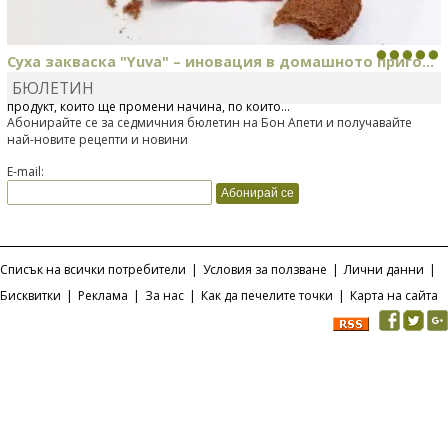
Суха закваска "Yuva" – иновация в домашното приго...
БЮЛЕТИН
Отскоро Лесафр България стартира предлагането на изцяло нов
продукт, който ще промени начина, по който...
Абонирайте се за седмичния бюлетин на Бон Апети и получавайте
най-новите рецепти и новини
E-mail:
Списък на всички потребители
|
Условия за ползване
|
Лични данни
|
Бисквитки
|
Реклама
|
За нас
|
Как да печелите точки
|
Карта на сайта