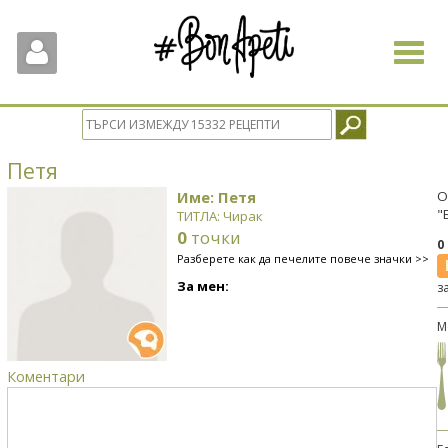
Toggle
navigat
Петя
Име: Петя
О
"
ТИТЛА: Чирак
0
точки
0
Разберете как да печелите повече значки >>
За мен:
з
М
Коментари