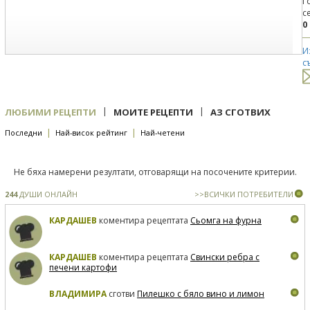
Г
с
0
И
с
|
|
ЛЮБИМИ РЕЦЕПТИ
МОИТЕ РЕЦЕПТИ
АЗ СГОТВИХ
|
|
Последни
Най-висок рейтинг
Най-четени
Не бяха намерени резултати, отговарящи на посочените критерии.
244
ДУШИ ОНЛАЙН
>>ВСИЧКИ ПОТРЕБИТЕЛИ
КАРДАШЕВ
коментира рецептата
Сьомга на фурна
КАРДАШЕВ
коментира рецептата
Свински ребра с
печени картофи
ВЛАДИМИРА
сготви
Пилешко с бяло вино и лимон