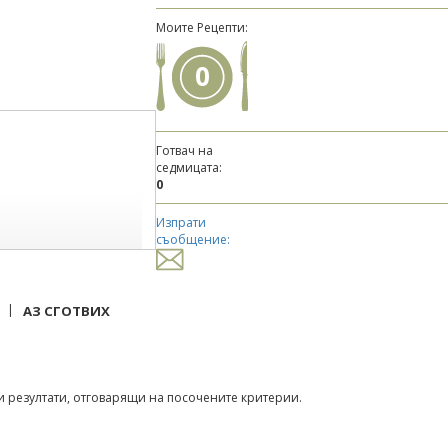
Моите Рецепти:
0
Готвач на
седмицата:
0
Изпрати
съобщение:
|
АЗ СГОТВИХ
 резултати, отговарящи на посочените критерии.