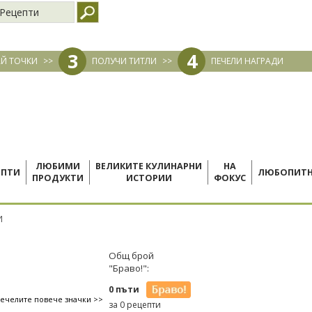
Рецепти
3
4
Й ТОЧКИ
>>
ПОЛУЧИ ТИТЛИ
>>
ПЕЧЕЛИ НАГРАДИ
ЛЮБИМИ
ВЕЛИКИТЕ КУЛИНАРНИ
НА
ЕПТИ
ЛЮБОПИТ
ПРОДУКТИ
ИСТОРИИ
ФОКУС
И
Общ брой
"Браво!":
0 пъти
печелите повече значки >>
за 0 рецепти