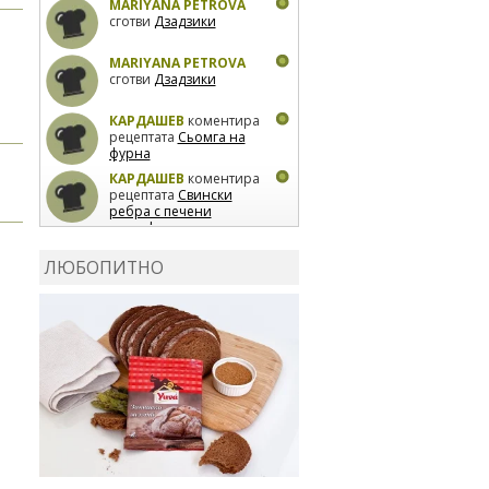
MARIYANA PETROVA
сготви
Дзадзики
MARIYANA PETROVA
сготви
Дзадзики
КАРДАШЕВ
коментира
рецептата
Сьомга на
фурна
КАРДАШЕВ
коментира
рецептата
Свински
ребра с печени
картофи
ВЛАДИМИРА
сготви
Пилешко с бяло вино и
ЛЮБОПИТНО
лимон
MARINA_VITA
коментира рецептата
Киноа със зеленчуци