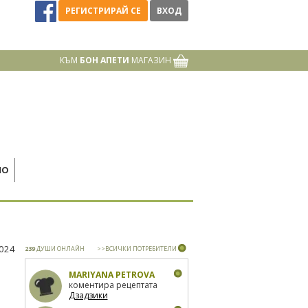
РЕГИСТРИРАЙ СЕ
ВХОД
КЪМ
БОН АПЕТИ
МАГАЗИН
НО
2024
239
ДУШИ ОНЛАЙН
>>ВСИЧКИ ПОТРЕБИТЕЛИ
MARIYANA PETROVA
коментира рецептата
Дзадзики