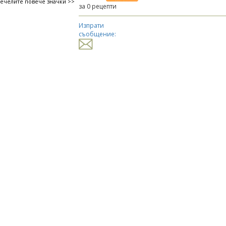
печелите повече значки >>
за 0 рецепти
Изпрати
съобщение: