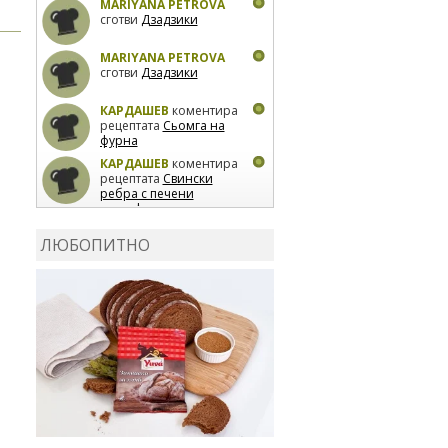
MARIYANA PETROVA
сготви
Дзадзики
MARIYANA PETROVA
сготви
Дзадзики
КАРДАШЕВ
коментира
рецептата
Сьомга на
фурна
КАРДАШЕВ
коментира
рецептата
Свински
ребра с печени
картофи
ВЛАДИМИРА
сготви
Пилешко с бяло вино и
ЛЮБОПИТНО
лимон
MARINA_VITA
коментира рецептата
Киноа със зеленчуци