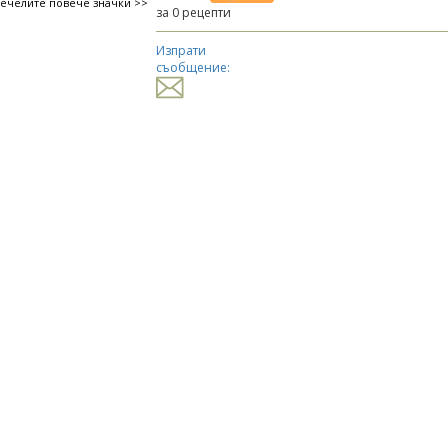
печелите повече значки >>
за 0 рецепти
Изпрати
съобщение: