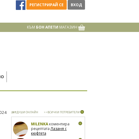
РЕГИСТРИРАЙ СЕ
ВХОД
КЪМ
БОН АПЕТИ
МАГАЗИН
НО
2024
297
ДУШИ ОНЛАЙН
>>ВСИЧКИ ПОТРЕБИТЕЛИ
MILENKA
коментира
рецептата
Лазаня с
кюфтета