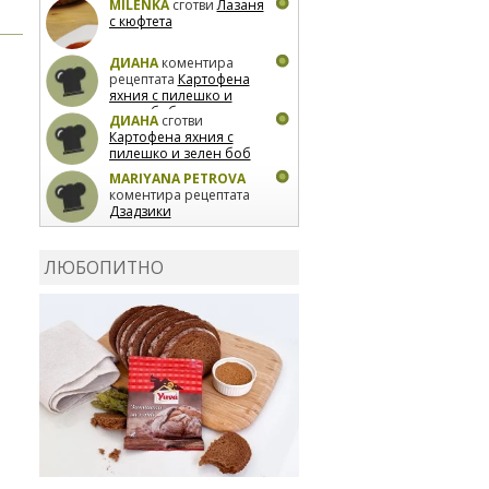
MILENKA
сготви
Лазаня
с кюфтета
ДИАНА
коментира
рецептата
Картофена
яхния с пилешко и
зелен боб
ДИАНА
сготви
Картофена яхния с
пилешко и зелен боб
MARIYANA PETROVA
коментира рецептата
Дзадзики
MARIYANA PETROVA
сготви
Дзадзики
ЛЮБОПИТНО
MARIYANA PETROVA
сготви
Дзадзики