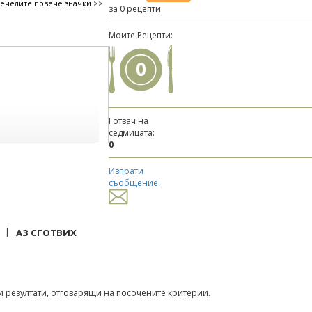
печелите повече значки >>
за 0 рецепти
Моите Рецепти:
0
Готвач на
седмицата:
0
Изпрати
съобщение:
|
АЗ СГОТВИХ
 резултати, отговарящи на посочените критерии.