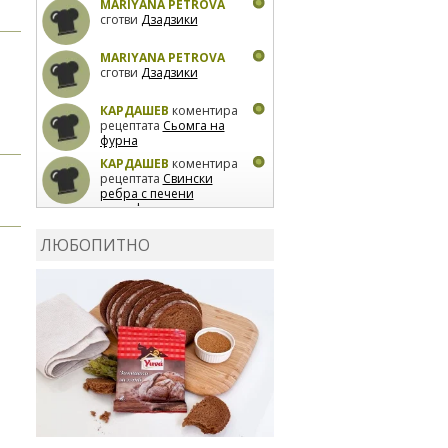
MARIYANA PETROVA
сготви
Дзадзики
MARIYANA PETROVA
сготви
Дзадзики
КАРДАШЕВ
коментира
рецептата
Сьомга на
фурна
КАРДАШЕВ
коментира
рецептата
Свински
ребра с печени
картофи
ВЛАДИМИРА
сготви
Пилешко с бяло вино и
ЛЮБОПИТНО
лимон
MARINA_VITA
коментира рецептата
Киноа със зеленчуци