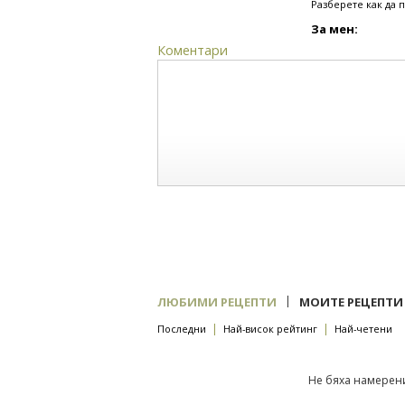
Разберете как да 
За мен:
Коментари
|
ЛЮБИМИ РЕЦЕПТИ
МОИТЕ РЕЦЕПТИ
|
|
Последни
Най-висок рейтинг
Най-четени
Не бяха намерени