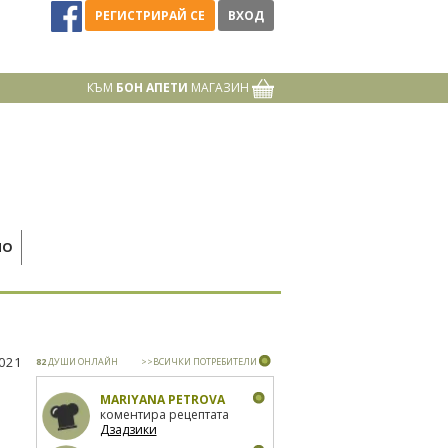
РЕГИСТРИРАЙ СЕ
ВХОД
КЪМ
БОН АПЕТИ
МАГАЗИН
НО
2021
82
ДУШИ ОНЛАЙН
>>ВСИЧКИ ПОТРЕБИТЕЛИ
MARIYANA PETROVA
коментира рецептата
Дзадзики