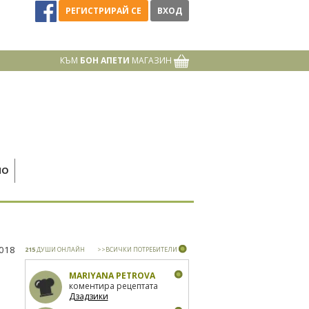
РЕГИСТРИРАЙ СЕ
ВХОД
КЪМ
БОН АПЕТИ
МАГАЗИН
НО
2018
215
ДУШИ ОНЛАЙН
>>ВСИЧКИ ПОТРЕБИТЕЛИ
MARIYANA PETROVA
коментира рецептата
Дзадзики