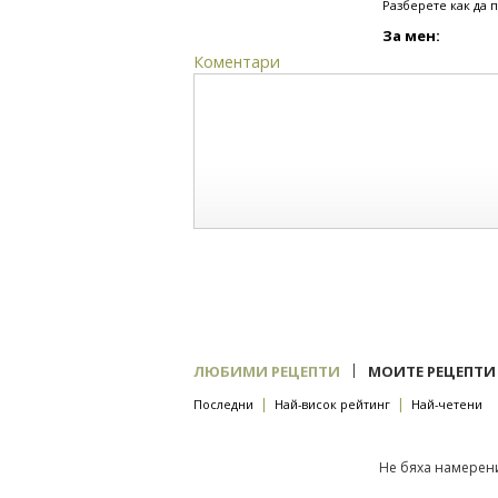
Разберете как да 
За мен:
Коментари
|
ЛЮБИМИ РЕЦЕПТИ
МОИТЕ РЕЦЕПТИ
|
|
Последни
Най-висок рейтинг
Най-четени
Не бяха намерени