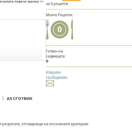
печелите повече значки >>
за 0 рецепти
Моите Рецепти:
0
Готвач на
седмицата:
0
Изпрати
съобщение:
|
АЗ СГОТВИХ
 резултати, отговарящи на посочените критерии.