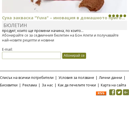
Суха закваска "Yuva" – иновация в домашното приго...
БЮЛЕТИН
Отскоро Лесафр България стартира предлагането на изцяло нов
продукт, който ще промени начина, по който...
Абонирайте се за седмичния бюлетин на Бон Апети и получавайте
най-новите рецепти и новини
E-mail:
Списък на всички потребители
|
Условия за ползване
|
Лични данни
|
Бисквитки
|
Реклама
|
За нас
|
Как да печелите точки
|
Карта на сайта