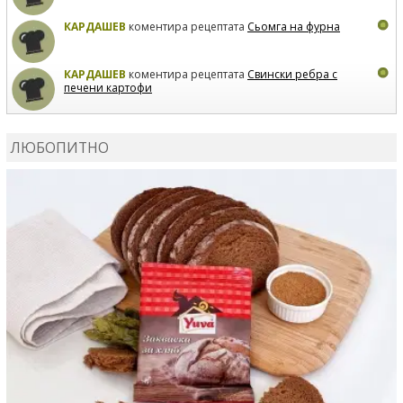
КАРДАШЕВ
коментира рецептата
Сьомга на фурна
КАРДАШЕВ
коментира рецептата
Свински ребра с
печени картофи
ВЛАДИМИРА
сготви
Пилешко с бяло вино и лимон
ЛЮБОПИТНО
MARINA_VITA
коментира рецептата
Киноа със
зеленчуци