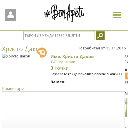
Toggle
navigat
Христо Даков
Потребител от 15.11.2016
Име: Христо Даков
О
"
ТИТЛА: Чирак
3
точки
0
Разберете как да печелите повече значки >>
За мен:
з
Коментари
М