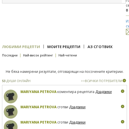
Г
с
0
И
с
|
|
ЛЮБИМИ РЕЦЕПТИ
МОИТЕ РЕЦЕПТИ
АЗ СГОТВИХ
|
|
Последни
Най-висок рейтинг
Най-четени
Не бяха намерени резултати, отговарящи на посочените критерии.
53
ДУШИ ОНЛАЙН
>>ВСИЧКИ ПОТРЕБИТЕЛИ
MARIYANA PETROVA
коментира рецептата
Дзадзики
MARIYANA PETROVA
сготви
Дзадзики
MARIYANA PETROVA
сготви
Дзадзики