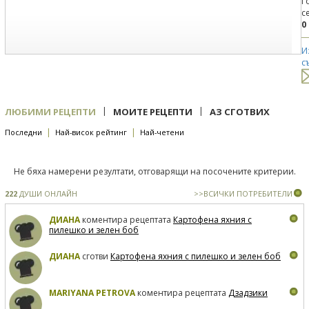
Г
с
0
И
с
|
|
ЛЮБИМИ РЕЦЕПТИ
МОИТЕ РЕЦЕПТИ
АЗ СГОТВИХ
|
|
Последни
Най-висок рейтинг
Най-четени
Не бяха намерени резултати, отговарящи на посочените критерии.
222
ДУШИ ОНЛАЙН
>>ВСИЧКИ ПОТРЕБИТЕЛИ
ДИАНА
коментира рецептата
Картофена яхния с
пилешко и зелен боб
ДИАНА
сготви
Картофена яхния с пилешко и зелен боб
MARIYANA PETROVA
коментира рецептата
Дзадзики