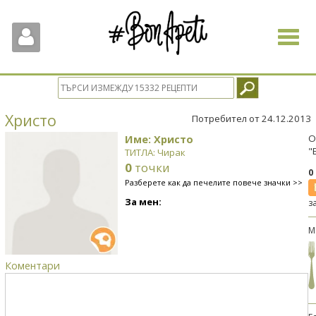
Toggle
navigat
Христо
Потребител от 24.12.2013
Име: Христо
О
"
ТИТЛА: Чирак
0
точки
0
Разберете как да печелите повече значки >>
За мен:
з
М
Коментари