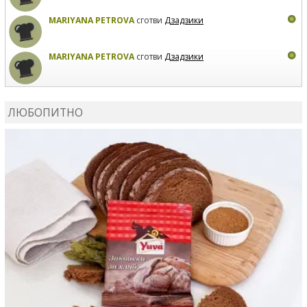
MARIYANA PETROVA
сготви
Дзадзики
MARIYANA PETROVA
сготви
Дзадзики
КАРДАШЕВ
коментира рецептата
Сьомга на фурна
ЛЮБОПИТНО
КАРДАШЕВ
коментира рецептата
Свински ребра с
печени картофи