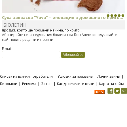
Суха закваска "Yuva" – иновация в домашното приго...
БЮЛЕТИН
Отскоро Лесафр България стартира предлагането на изцяло нов
продукт, който ще промени начина, по който...
Абонирайте се за седмичния бюлетин на Бон Апети и получавайте
най-новите рецепти и новини
E-mail:
Списък на всички потребители
|
Условия за ползване
|
Лични данни
|
Бисквитки
|
Реклама
|
За нас
|
Как да печелите точки
|
Карта на сайта