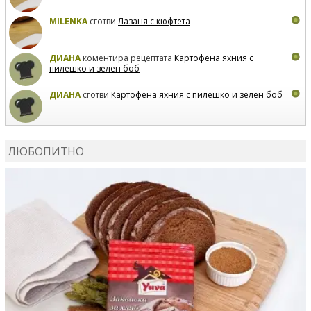
MILENKA
сготви
Лазаня с кюфтета
ДИАНА
коментира рецептата
Картофена яхния с
пилешко и зелен боб
ДИАНА
сготви
Картофена яхния с пилешко и зелен боб
MARIYANA PETROVA
коментира рецептата
Дзадзики
ЛЮБОПИТНО
MARIYANA PETROVA
сготви
Дзадзики