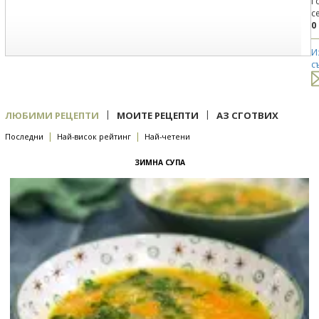
Г
с
0
И
с
|
|
ЛЮБИМИ РЕЦЕПТИ
МОИТЕ РЕЦЕПТИ
АЗ СГОТВИХ
|
|
Последни
Най-висок рейтинг
Най-четени
ЗИМНА СУПА