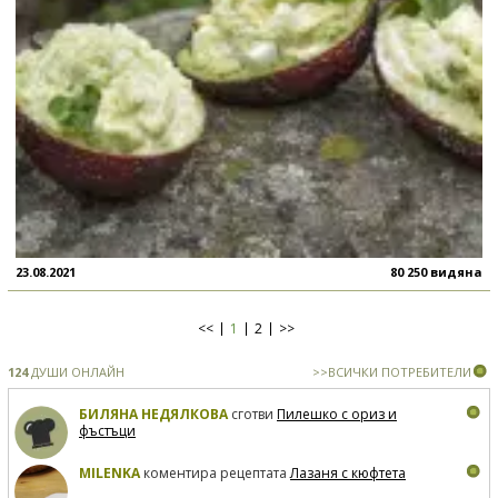
23.08.2021
80 250 видяна
<<
1
2
>>
124
ДУШИ ОНЛАЙН
>>ВСИЧКИ ПОТРЕБИТЕЛИ
БИЛЯНА НЕДЯЛКОВА
сготви
Пилешко с ориз и
фъстъци
MILENKA
коментира рецептата
Лазаня с кюфтета