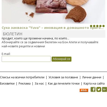
Суха закваска "Yuva" – иновация в домашното приго...
БЮЛЕТИН
Отскоро Лесафр България стартира предлагането на изцяло нов
продукт, който ще промени начина, по който...
Абонирайте се за седмичния бюлетин на Бон Апети и получавайте
най-новите рецепти и новини
E-mail:
Списък на всички потребители
|
Условия за ползване
|
Лични данни
|
Бисквитки
|
Реклама
|
За нас
|
Как да печелите точки
|
Карта на сайта