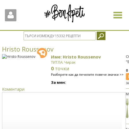
Toggle
navigat
Hristo Roussenov
Име: Hristo Roussenov
О
"
ТИТЛА: Чирак
0
точки
0
Разберете как да печелите повече значки >>
За мен:
з
Коментари
М