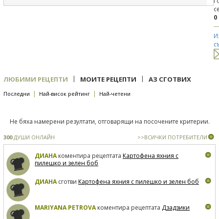
Г
с
0
И
с
|
|
ЛЮБИМИ РЕЦЕПТИ
МОИТЕ РЕЦЕПТИ
АЗ СГОТВИХ
|
|
Последни
Най-висок рейтинг
Най-четени
Не бяха намерени резултати, отговарящи на посочените критерии.
300
ДУШИ ОНЛАЙН
>>ВСИЧКИ ПОТРЕБИТЕЛИ
ДИАНА
коментира рецептата
Картофена яхния с
пилешко и зелен боб
ДИАНА
сготви
Картофена яхния с пилешко и зелен боб
MARIYANA PETROVA
коментира рецептата
Дзадзики