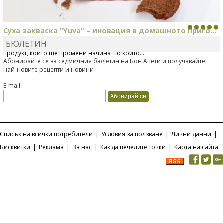
Суха закваска "Yuva" – иновация в домашното приго...
БЮЛЕТИН
Отскоро Лесафр България стартира предлагането на изцяло нов
продукт, който ще промени начина, по който...
Абонирайте се за седмичния бюлетин на Бон Апети и получавайте
най-новите рецепти и новини
E-mail:
Списък на всички потребители
|
Условия за ползване
|
Лични данни
|
Бисквитки
|
Реклама
|
За нас
|
Как да печелите точки
|
Карта на сайта