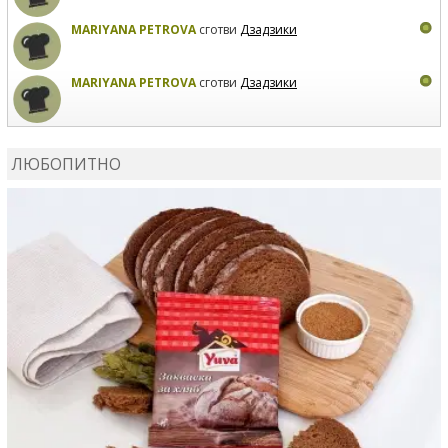
MARIYANA PETROVA
сготви
Дзадзики
MARIYANA PETROVA
сготви
Дзадзики
КАРДАШЕВ
коментира рецептата
Сьомга на фурна
ЛЮБОПИТНО
КАРДАШЕВ
коментира рецептата
Свински ребра с
печени картофи