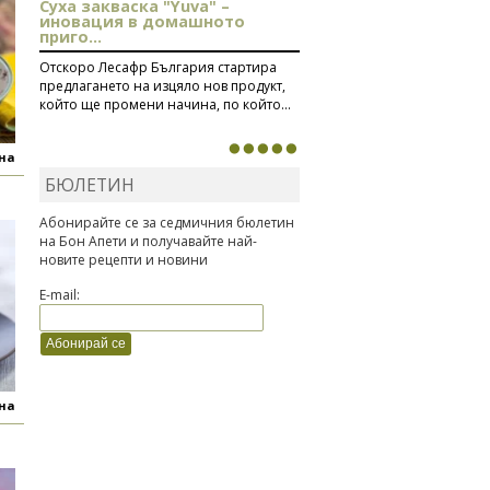
Суха закваска "Yuva" –
иновация в домашното
приго...
Отскоро Лесафр България стартира
предлагането на изцяло нов продукт,
който ще промени начина, по който...
яна
БЮЛЕТИН
Абонирайте се за седмичния бюлетин
на Бон Апети и получавайте най-
новите рецепти и новини
E-mail:
яна