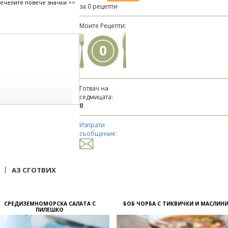
печелите повече значки >>
за 0 рецепти
Моите Рецепти:
0
Готвач на
седмицата:
0
Изпрати
съобщение:
|
АЗ СГОТВИХ
СРЕДИЗЕМНОМОРСКА САЛАТА С
БОБ ЧОРБА С ТИКВИЧКИ И МАСЛИН
ПИЛЕШКО