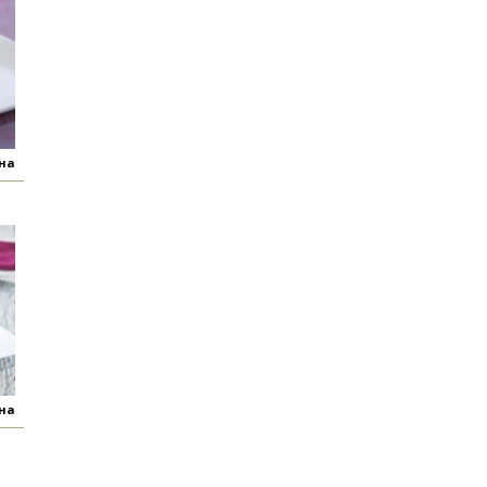
яна
яна