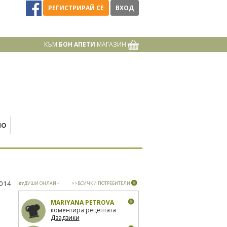
РЕГИСТРИРАЙ СЕ
ВХОД
КЪМ
БОН АПЕТИ
МАГАЗИН
НО
2014
87
ДУШИ ОНЛАЙН
>>ВСИЧКИ ПОТРЕБИТЕЛИ
MARIYANA PETROVA
коментира рецептата
Дзадзики