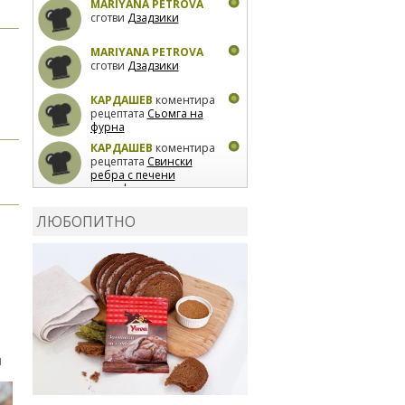
MARIYANA PETROVA
сготви
Дзадзики
MARIYANA PETROVA
сготви
Дзадзики
КАРДАШЕВ
коментира
рецептата
Сьомга на
фурна
КАРДАШЕВ
коментира
рецептата
Свински
ребра с печени
картофи
ВЛАДИМИРА
сготви
Пилешко с бяло вино и
ЛЮБОПИТНО
лимон
MARINA_VITA
коментира рецептата
Киноа със зеленчуци
И