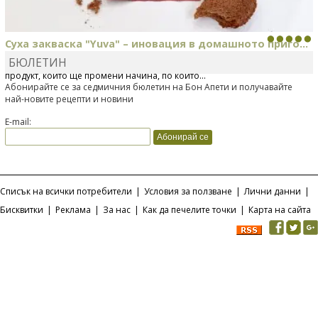
Суха закваска "Yuva" – иновация в домашното приго...
БЮЛЕТИН
Отскоро Лесафр България стартира предлагането на изцяло нов
продукт, който ще промени начина, по който...
Абонирайте се за седмичния бюлетин на Бон Апети и получавайте
най-новите рецепти и новини
E-mail:
Списък на всички потребители
|
Условия за ползване
|
Лични данни
|
Бисквитки
|
Реклама
|
За нас
|
Как да печелите точки
|
Карта на сайта