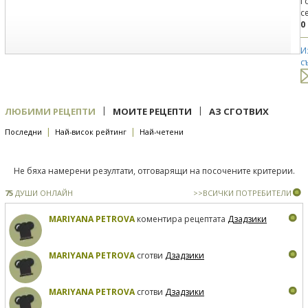
Г
с
0
И
с
|
|
ЛЮБИМИ РЕЦЕПТИ
МОИТЕ РЕЦЕПТИ
АЗ СГОТВИХ
|
|
Последни
Най-висок рейтинг
Най-четени
Не бяха намерени резултати, отговарящи на посочените критерии.
75
ДУШИ ОНЛАЙН
>>ВСИЧКИ ПОТРЕБИТЕЛИ
MARIYANA PETROVA
коментира рецептата
Дзадзики
MARIYANA PETROVA
сготви
Дзадзики
MARIYANA PETROVA
сготви
Дзадзики