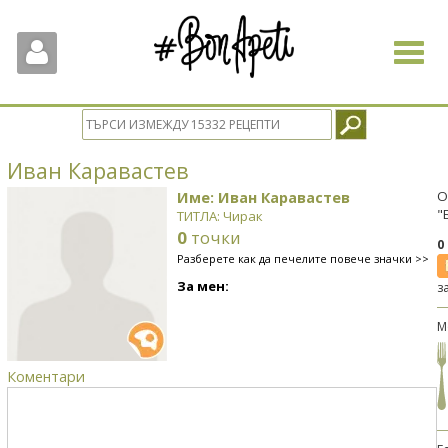
Toggle
navigat
Иван Каравастев
Име: Иван Каравастев
О
"
ТИТЛА: Чирак
0
точки
0
Разберете как да печелите повече значки >>
За мен:
з
М
Коментари