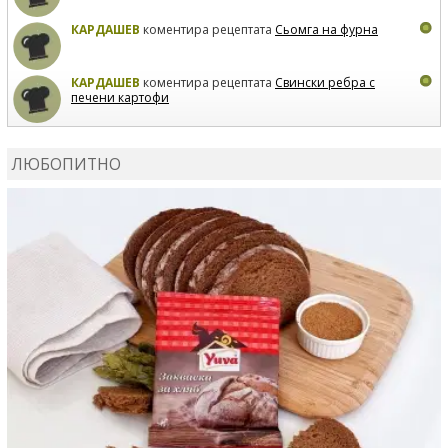
КАРДАШЕВ
коментира рецептата
Сьомга на фурна
КАРДАШЕВ
коментира рецептата
Свински ребра с
печени картофи
ВЛАДИМИРА
сготви
Пилешко с бяло вино и лимон
ЛЮБОПИТНО
MARINA_VITA
коментира рецептата
Киноа със
зеленчуци