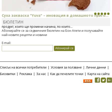
Суха закваска "Yuva" – иновация в домашното приго...
БЮЛЕТИН
Отскоро Лесафр България стартира предлагането на изцяло нов
продукт, който ще промени начина, по който...
Абонирайте се за седмичния бюлетин на Бон Апети и получавайте
най-новите рецепти и новини
E-mail:
Списък на всички потребители
|
Условия за ползване
|
Лични данни
|
Бисквитки
|
Реклама
|
За нас
|
Как да печелите точки
|
Карта на сайта