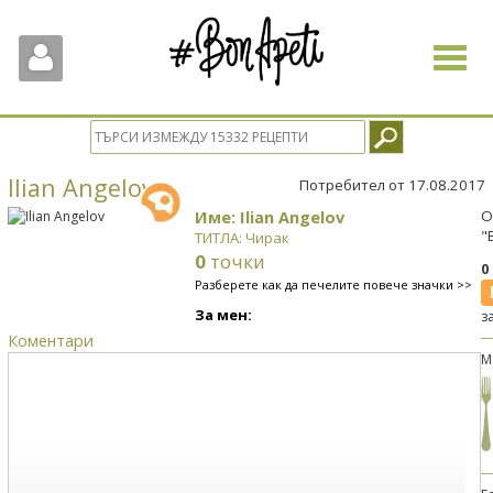
Toggle
navigat
Ilian Angelov
Потребител от 17.08.2017
Име: Ilian Angelov
О
"
ТИТЛА: Чирак
0
точки
0
Разберете как да печелите повече значки >>
За мен:
з
Коментари
М