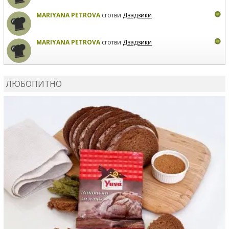
MARIYANA PETROVA
сготви
Дзадзики
MARIYANA PETROVA
сготви
Дзадзики
КАРДАШЕВ
коментира рецептата
Сьомга на фурна
ЛЮБОПИТНО
КАРДАШЕВ
коментира рецептата
Свински ребра с
печени картофи