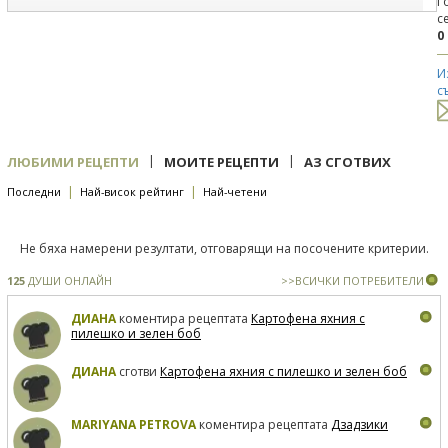
Г
с
0
И
с
|
|
ЛЮБИМИ РЕЦЕПТИ
МОИТЕ РЕЦЕПТИ
АЗ СГОТВИХ
|
|
Последни
Най-висок рейтинг
Най-четени
Не бяха намерени резултати, отговарящи на посочените критерии.
125
ДУШИ ОНЛАЙН
>>ВСИЧКИ ПОТРЕБИТЕЛИ
ДИАНА
коментира рецептата
Картофена яхния с
пилешко и зелен боб
ДИАНА
сготви
Картофена яхния с пилешко и зелен боб
MARIYANA PETROVA
коментира рецептата
Дзадзики