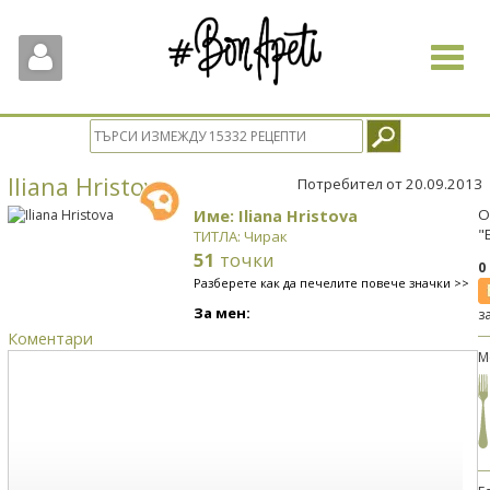
Toggle
navigat
Iliana Hristova
Потребител от 20.09.2013
Име: Iliana Hristova
О
"
ТИТЛА: Чирак
51
точки
0
Разберете как да печелите повече значки >>
За мен:
з
Коментари
М