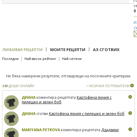
Г
с
0
И
с
|
|
ЛЮБИМИ РЕЦЕПТИ
МОИТЕ РЕЦЕПТИ
АЗ СГОТВИХ
|
|
Последни
Най-висок рейтинг
Най-четени
Не бяха намерени резултати, отговарящи на посочените критерии.
240
ДУШИ ОНЛАЙН
>>ВСИЧКИ ПОТРЕБИТЕЛИ
ДИАНА
коментира рецептата
Картофена яхния с
пилешко и зелен боб
ДИАНА
сготви
Картофена яхния с пилешко и зелен боб
MARIYANA PETROVA
коментира рецептата
Дзадзики