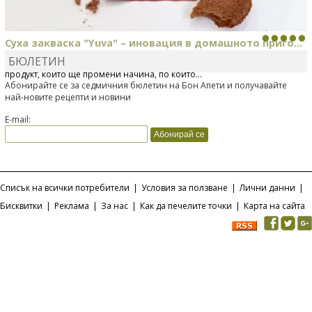
Суха закваска "Yuva" – иновация в домашното приго...
БЮЛЕТИН
Отскоро Лесафр България стартира предлагането на изцяло нов
продукт, който ще промени начина, по който...
Абонирайте се за седмичния бюлетин на Бон Апети и получавайте
най-новите рецепти и новини
E-mail:
Списък на всички потребители
|
Условия за ползване
|
Лични данни
|
Бисквитки
|
Реклама
|
За нас
|
Как да печелите точки
|
Карта на сайта