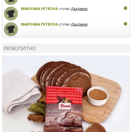
MARIYANA PETROVA
сготви
Дзадзики
MARIYANA PETROVA
сготви
Дзадзики
КАРДАШЕВ
коментира рецептата
Сьомга на фурна
ЛЮБОПИТНО
КАРДАШЕВ
коментира рецептата
Свински ребра с
печени картофи