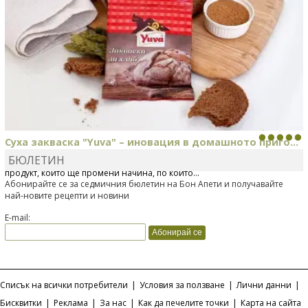
Суха закваска "Yuva" – иновация в домашното приго...
БЮЛЕТИН
Отскоро Лесафр България стартира предлагането на изцяло нов
продукт, който ще промени начина, по който...
Абонирайте се за седмичния бюлетин на Бон Апети и получавайте
най-новите рецепти и новини
E-mail:
Списък на всички потребители
|
Условия за ползване
|
Лични данни
|
Бисквитки
|
Реклама
|
За нас
|
Как да печелите точки
|
Карта на сайта