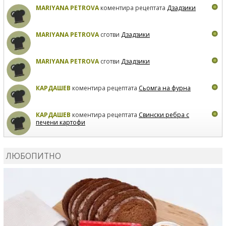
MARIYANA PETROVA
коментира рецептата
Дзадзики
MARIYANA PETROVA
сготви
Дзадзики
MARIYANA PETROVA
сготви
Дзадзики
КАРДАШЕВ
коментира рецептата
Сьомга на фурна
КАРДАШЕВ
коментира рецептата
Свински ребра с
печени картофи
ВЛАДИМИРА
сготви
Пилешко с бяло вино и лимон
ЛЮБОПИТНО
MARINA_VITA
коментира рецептата
Киноа със
зеленчуци