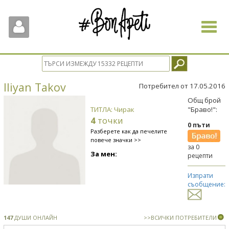
Toggle
navigat
Iliyan Takov
Потребител от 17.05.2016
Общ брой
ТИТЛА: Чирак
"Браво!":
4
точки
0 пъти
Разберете как да печелите
повече значки >>
за 0
За мен:
рецепти
Изпрати
съобщение:
147
ДУШИ ОНЛАЙН
>>ВСИЧКИ ПОТРЕБИТЕЛИ