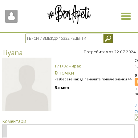
Toggle
navigat
Iliyana
Потребител от 22.07.2024
О
ТИТЛА: Чирак
"
0
точки
0
Разберете как да печелите повече значки >>
За мен:
з
р
И
с
Коментари