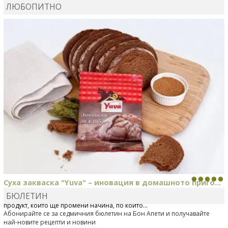
ЛЮБОПИТНО
MARIYANA PETROVA
сготви
Дзадзики
Суха закваска "Yuva" – иновация в домашното приго...
БЮЛЕТИН
Отскоро Лесафр България стартира предлагането на изцяло нов
продукт, който ще промени начина, по който...
Абонирайте се за седмичния бюлетин на Бон Апети и получавайте
най-новите рецепти и новини