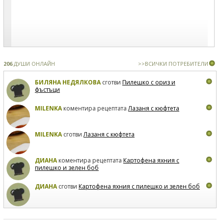
206
ДУШИ ОНЛАЙН
>>ВСИЧКИ ПОТРЕБИТЕЛИ
БИЛЯНА НЕДЯЛКОВА
сготви
Пилешко с ориз и
фъстъци
MILENKA
коментира рецептата
Лазаня с кюфтета
MILENKA
сготви
Лазаня с кюфтета
ДИАНА
коментира рецептата
Картофена яхния с
пилешко и зелен боб
ДИАНА
сготви
Картофена яхния с пилешко и зелен боб
MARIYANA PETROVA
коментира рецептата
Дзадзики