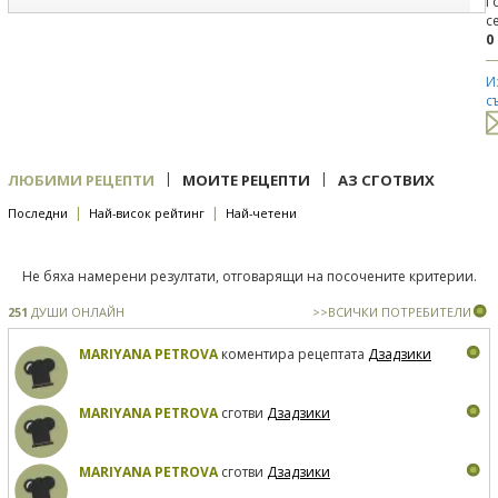
Г
с
0
И
с
|
|
ЛЮБИМИ РЕЦЕПТИ
МОИТЕ РЕЦЕПТИ
АЗ СГОТВИХ
|
|
Последни
Най-висок рейтинг
Най-четени
Не бяха намерени резултати, отговарящи на посочените критерии.
251
ДУШИ ОНЛАЙН
>>ВСИЧКИ ПОТРЕБИТЕЛИ
MARIYANA PETROVA
коментира рецептата
Дзадзики
MARIYANA PETROVA
сготви
Дзадзики
MARIYANA PETROVA
сготви
Дзадзики