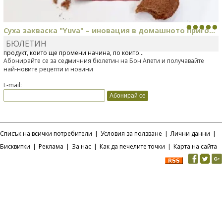
Суха закваска "Yuva" – иновация в домашното приго...
БЮЛЕТИН
Отскоро Лесафр България стартира предлагането на изцяло нов
продукт, който ще промени начина, по който...
Абонирайте се за седмичния бюлетин на Бон Апети и получавайте
най-новите рецепти и новини
E-mail:
Списък на всички потребители
|
Условия за ползване
|
Лични данни
|
Бисквитки
|
Реклама
|
За нас
|
Как да печелите точки
|
Карта на сайта