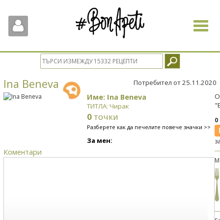
Toggle
navigat
Ina Beneva
Потребител от 25.11.2020
Име: Ina Beneva
О
"
ТИТЛА: Чирак
0
точки
0
Разберете как да печелите повече значки >>
За мен:
з
Коментари
М