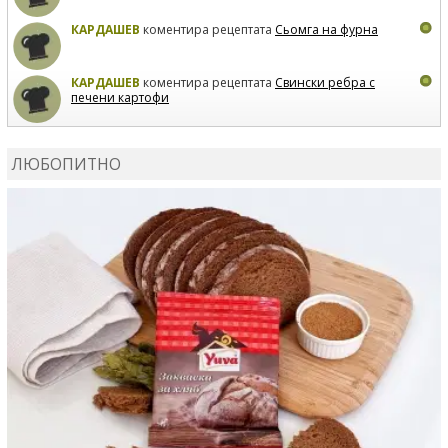
КАРДАШЕВ
коментира рецептата
Сьомга на фурна
КАРДАШЕВ
коментира рецептата
Свински ребра с
печени картофи
ВЛАДИМИРА
сготви
Пилешко с бяло вино и лимон
ЛЮБОПИТНО
MARINA_VITA
коментира рецептата
Киноа със
зеленчуци