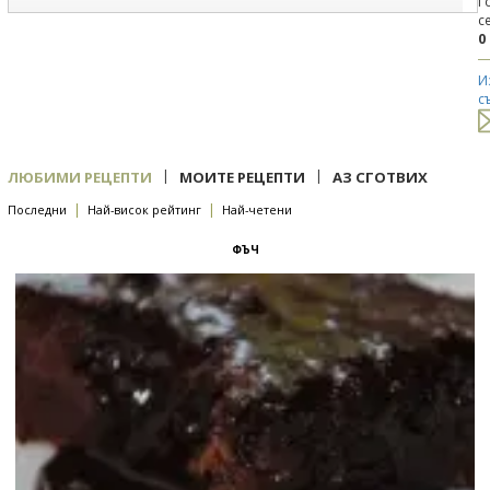
Г
с
0
И
с
|
|
ЛЮБИМИ РЕЦЕПТИ
МОИТЕ РЕЦЕПТИ
АЗ СГОТВИХ
|
|
Последни
Най-висок рейтинг
Най-четени
ФЪЧ