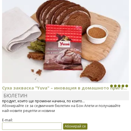
Суха закваска "Yuva" – иновация в домашното приго...
БЮЛЕТИН
Отскоро Лесафр България стартира предлагането на изцяло нов
продукт, който ще промени начина, по който...
Абонирайте се за седмичния бюлетин на Бон Апети и получавайте
най-новите рецепти и новини
E-mail: