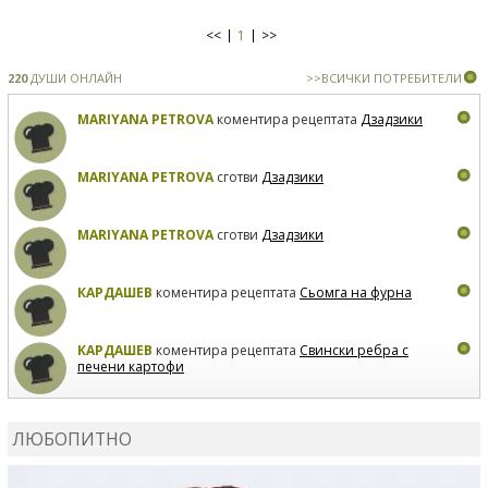
<<
1
>>
220
ДУШИ ОНЛАЙН
>>ВСИЧКИ ПОТРЕБИТЕЛИ
MARIYANA PETROVA
коментира рецептата
Дзадзики
MARIYANA PETROVA
сготви
Дзадзики
MARIYANA PETROVA
сготви
Дзадзики
КАРДАШЕВ
коментира рецептата
Сьомга на фурна
КАРДАШЕВ
коментира рецептата
Свински ребра с
печени картофи
ВЛАДИМИРА
сготви
Пилешко с бяло вино и лимон
ЛЮБОПИТНО
MARINA_VITA
коментира рецептата
Киноа със
зеленчуци