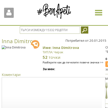
Toggle
navigat
Inna Dimitrova
Потребител от 20.01.2015
Име: Inna Dimitrova
О
"
ТИТЛА: Чирак
52
точки
0
Разберете как да печелите повече значки >>
За мен:
з
Коментари
М