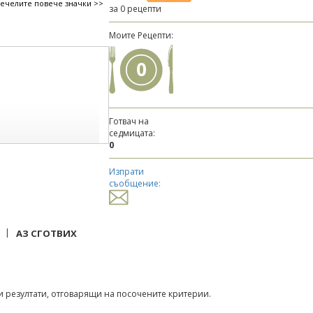
печелите повече значки >>
за 0 рецепти
Моите Рецепти:
0
Готвач на
седмицата:
0
Изпрати
съобщение:
|
АЗ СГОТВИХ
 резултати, отговарящи на посочените критерии.