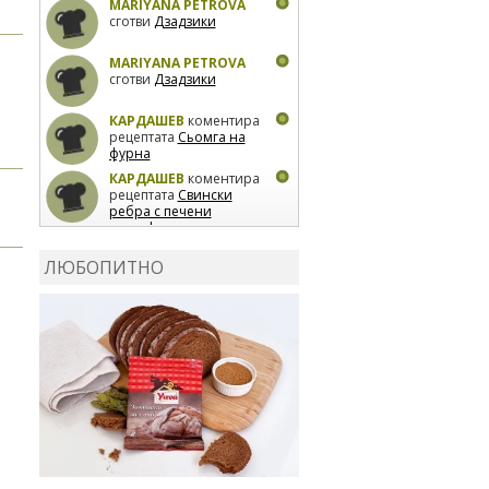
MARIYANA PETROVA
сготви
Дзадзики
MARIYANA PETROVA
сготви
Дзадзики
КАРДАШЕВ
коментира
рецептата
Сьомга на
фурна
КАРДАШЕВ
коментира
рецептата
Свински
ребра с печени
картофи
ВЛАДИМИРА
сготви
Пилешко с бяло вино и
ЛЮБОПИТНО
лимон
MARINA_VITA
коментира рецептата
Киноа със зеленчуци