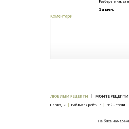
Разберете как да 
За мен:
Коментари
|
ЛЮБИМИ РЕЦЕПТИ
МОИТЕ РЕЦЕПТИ
|
|
Последни
Най-висок рейтинг
Най-четени
Не бяха намерени