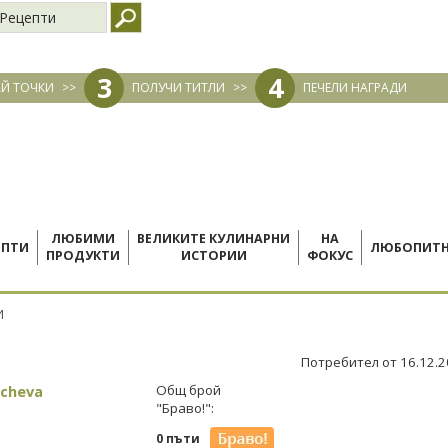
Рецепти
3
4
Й ТОЧКИ
>>
ПОЛУЧИ ТИТЛИ
>>
ПЕЧЕЛИ НАГРАДИ
ЛЮБИМИ
ВЕЛИКИТЕ КУЛИНАРНИ
НА
ЕПТИ
ЛЮБОПИТ
ПРОДУКТИ
ИСТОРИИ
ФОКУС
И
Потребител от 16.12.
ncheva
Общ брой
"Браво!":
0 пъти