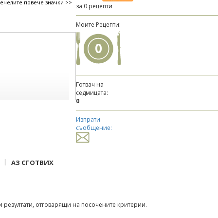
печелите повече значки >>
за 0 рецепти
Моите Рецепти:
0
Готвач на
седмицата:
0
Изпрати
съобщение:
|
АЗ СГОТВИХ
 резултати, отговарящи на посочените критерии.