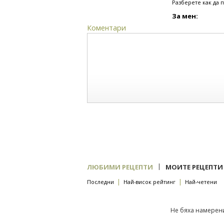
Разберете как да 
За мен:
Коментари
|
ЛЮБИМИ РЕЦЕПТИ
МОИТЕ РЕЦЕПТИ
|
|
Последни
Най-висок рейтинг
Най-четени
Не бяха намерени