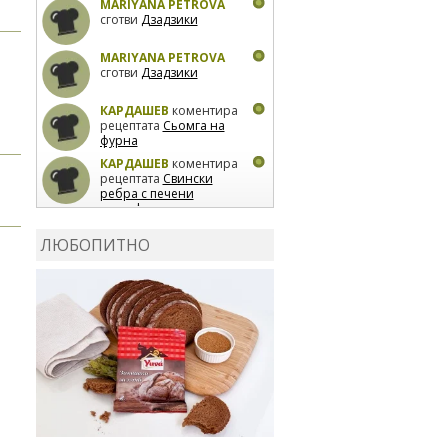
MARIYANA PETROVA
сготви
Дзадзики
MARIYANA PETROVA
сготви
Дзадзики
КАРДАШЕВ
коментира
рецептата
Сьомга на
фурна
КАРДАШЕВ
коментира
рецептата
Свински
ребра с печени
картофи
ВЛАДИМИРА
сготви
Пилешко с бяло вино и
ЛЮБОПИТНО
лимон
MARINA_VITA
коментира рецептата
Киноа със зеленчуци