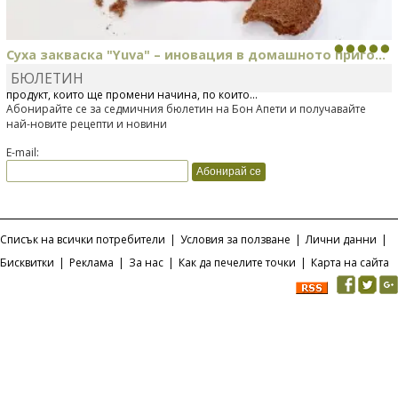
Суха закваска "Yuva" – иновация в домашното приго...
БЮЛЕТИН
Отскоро Лесафр България стартира предлагането на изцяло нов
продукт, който ще промени начина, по който...
Абонирайте се за седмичния бюлетин на Бон Апети и получавайте
най-новите рецепти и новини
E-mail:
Списък на всички потребители
|
Условия за ползване
|
Лични данни
|
Бисквитки
|
Реклама
|
За нас
|
Как да печелите точки
|
Карта на сайта