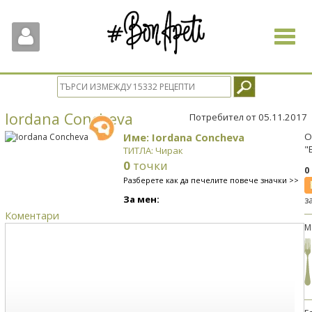
Toggle
navigat
Iordana Concheva
Потребител от 05.11.2017
Име: Iordana Concheva
О
"
ТИТЛА: Чирак
0
точки
0
Разберете как да печелите повече значки >>
За мен:
з
Коментари
М