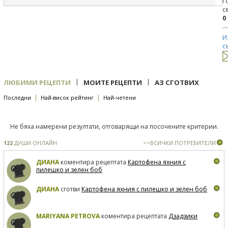
Г
с
0
И
с
|
|
ЛЮБИМИ РЕЦЕПТИ
МОИТЕ РЕЦЕПТИ
АЗ СГОТВИХ
|
|
Последни
Най-висок рейтинг
Най-четени
Не бяха намерени резултати, отговарящи на посочените критерии.
122
ДУШИ ОНЛАЙН
>>ВСИЧКИ ПОТРЕБИТЕЛИ
ДИАНА
коментира рецептата
Картофена яхния с
пилешко и зелен боб
ДИАНА
сготви
Картофена яхния с пилешко и зелен боб
MARIYANA PETROVA
коментира рецептата
Дзадзики