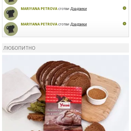
MARIYANA PETROVA
сготви
Дзадзики
MARIYANA PETROVA
сготви
Дзадзики
КАРДАШЕВ
коментира рецептата
Сьомга на фурна
ЛЮБОПИТНО
КАРДАШЕВ
коментира рецептата
Свински ребра с
печени картофи