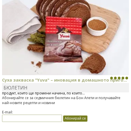
Суха закваска "Yuva" – иновация в домашното приго...
БЮЛЕТИН
Отскоро Лесафр България стартира предлагането на изцяло нов
продукт, който ще промени начина, по който...
Абонирайте се за седмичния бюлетин на Бон Апети и получавайте
най-новите рецепти и новини
E-mail: