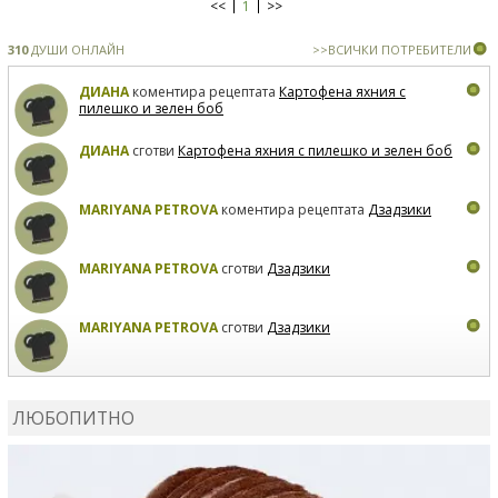
<<
1
>>
310
ДУШИ ОНЛАЙН
>>ВСИЧКИ ПОТРЕБИТЕЛИ
ДИАНА
коментира рецептата
Картофена яхния с
пилешко и зелен боб
ДИАНА
сготви
Картофена яхния с пилешко и зелен боб
MARIYANA PETROVA
коментира рецептата
Дзадзики
MARIYANA PETROVA
сготви
Дзадзики
MARIYANA PETROVA
сготви
Дзадзики
КАРДАШЕВ
коментира рецептата
Сьомга на фурна
ЛЮБОПИТНО
КАРДАШЕВ
коментира рецептата
Свински ребра с
печени картофи