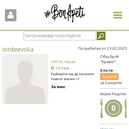
Toggle
navigat
iordeevska
Потребител от 23.02.2025
Общ брой
ТИТЛА: Чирак
"Браво!":
0
точки
0 пъти
Разберете как да печелите
повече значки >>
за 0 рецепти
За мен:
Моите Рецепти:
0