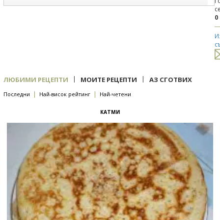
Г
с
0
И
с
|
|
ЛЮБИМИ РЕЦЕПТИ
МОИТЕ РЕЦЕПТИ
АЗ СГОТВИХ
|
|
Последни
Най-висок рейтинг
Най-четени
КАТМИ