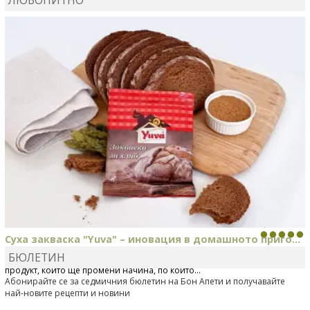
MARIYANA PETROVA
сготви
Дзадзики
Суха закваска "Yuva" – иновация в домашното приго...
БЮЛЕТИН
Отскоро Лесафр България стартира предлагането на изцяло нов
продукт, който ще промени начина, по който...
Абонирайте се за седмичния бюлетин на Бон Апети и получавайте
най-новите рецепти и новини