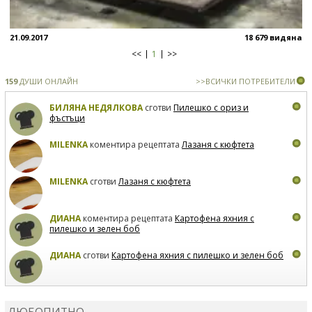
21.09.2017
18 679 видяна
<<
1
>>
159
ДУШИ ОНЛАЙН
>>ВСИЧКИ ПОТРЕБИТЕЛИ
БИЛЯНА НЕДЯЛКОВА
сготви
Пилешко с ориз и
фъстъци
MILENKA
коментира рецептата
Лазаня с кюфтета
MILENKA
сготви
Лазаня с кюфтета
ДИАНА
коментира рецептата
Картофена яхния с
пилешко и зелен боб
ДИАНА
сготви
Картофена яхния с пилешко и зелен боб
MARIYANA PETROVA
коментира рецептата
Дзадзики
ЛЮБОПИТНО