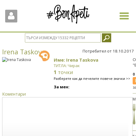
Toggle
navigat
Irena Taskova
Потребител от 18.10.2017
Име: Irena Taskova
О
"
ТИТЛА: Чирак
1
точки
0
Разберете как да печелите повече значки >>
За мен:
з
Коментари
М