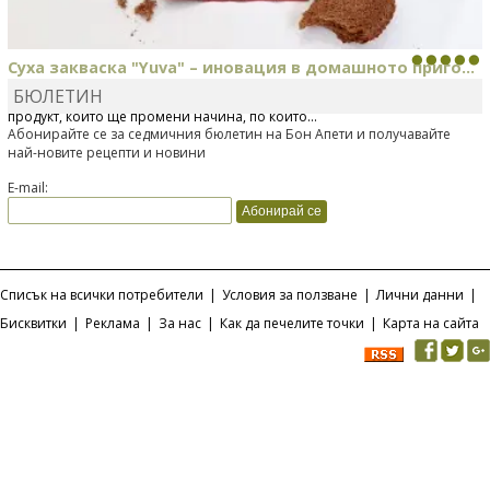
Суха закваска "Yuva" – иновация в домашното приго...
БЮЛЕТИН
Отскоро Лесафр България стартира предлагането на изцяло нов
продукт, който ще промени начина, по който...
Абонирайте се за седмичния бюлетин на Бон Апети и получавайте
най-новите рецепти и новини
E-mail:
Списък на всички потребители
|
Условия за ползване
|
Лични данни
|
Бисквитки
|
Реклама
|
За нас
|
Как да печелите точки
|
Карта на сайта