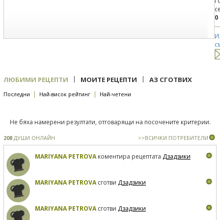
Г
с
0
И
с
|
|
ЛЮБИМИ РЕЦЕПТИ
МОИТЕ РЕЦЕПТИ
АЗ СГОТВИХ
|
|
Последни
Най-висок рейтинг
Най-четени
Не бяха намерени резултати, отговарящи на посочените критерии.
208
ДУШИ ОНЛАЙН
>>ВСИЧКИ ПОТРЕБИТЕЛИ
MARIYANA PETROVA
коментира рецептата
Дзадзики
MARIYANA PETROVA
сготви
Дзадзики
MARIYANA PETROVA
сготви
Дзадзики