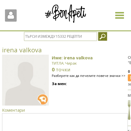
Toggle
navigat
irena valkova
Име: irena valkova
О
"
ТИТЛА: Чирак
0
точки
0
Разберете как да печелите повече значки >>
За мен:
з
М
Коментари