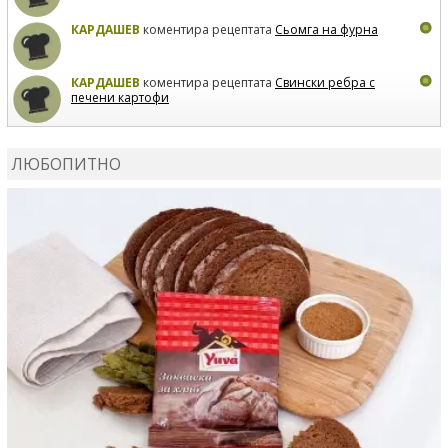
КАРДАШЕВ
коментира рецептата
Сьомга на фурна
КАРДАШЕВ
коментира рецептата
Свински ребра с
печени картофи
ВЛАДИМИРА
сготви
Пилешко с бяло вино и лимон
ЛЮБОПИТНО
MARINA_VITA
коментира рецептата
Киноа със
зеленчуци