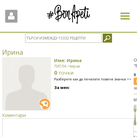
Toggle
navigat
Ирина
Име: Ирина
О
"
ТИТЛА: Чирак
0
точки
0
Разберете как да печелите повече значки >>
За мен:
з
М
Коментари