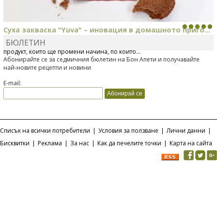
Суха закваска "Yuva" – иновация в домашното приго...
БЮЛЕТИН
Отскоро Лесафр България стартира предлагането на изцяло нов
продукт, който ще промени начина, по който...
Абонирайте се за седмичния бюлетин на Бон Апети и получавайте
най-новите рецепти и новини
E-mail:
Списък на всички потребители
|
Условия за ползване
|
Лични данни
|
Бисквитки
|
Реклама
|
За нас
|
Как да печелите точки
|
Карта на сайта