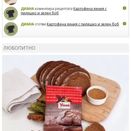
ДИАНА
коментира рецептата
Картофена яхния с
пилешко и зелен боб
ДИАНА
сготви
Картофена яхния с пилешко и зелен боб
MARIYANA PETROVA
коментира рецептата
Дзадзики
ЛЮБОПИТНО
MARIYANA PETROVA
сготви
Дзадзики