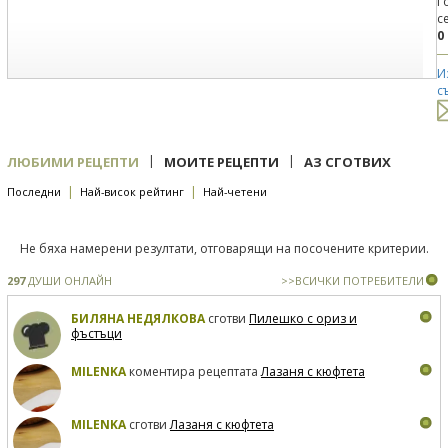
Г
с
0
И
с
|
|
ЛЮБИМИ РЕЦЕПТИ
МОИТЕ РЕЦЕПТИ
АЗ СГОТВИХ
|
|
Последни
Най-висок рейтинг
Най-четени
Не бяха намерени резултати, отговарящи на посочените критерии.
297
ДУШИ ОНЛАЙН
>>ВСИЧКИ ПОТРЕБИТЕЛИ
БИЛЯНА НЕДЯЛКОВА
сготви
Пилешко с ориз и
фъстъци
MILENKA
коментира рецептата
Лазаня с кюфтета
MILENKA
сготви
Лазаня с кюфтета